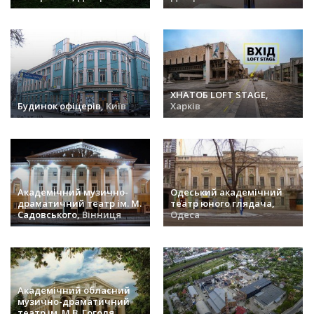
заходів (28) »
заходів (27) »
ХНАТОБ LOFT STAGE,
Будинок офіцерів,
Київ
Харків
заходів (27) »
заходів (25) »
Академічний музично-
Одеський академічний
драматичний театр ім. М.
театр юного глядача,
Садовського,
Вінниця
Одеса
заходів (19) »
заходів (18) »
Академічний обласний
музично-драматичний
театр ім. М.В. Гоголя,