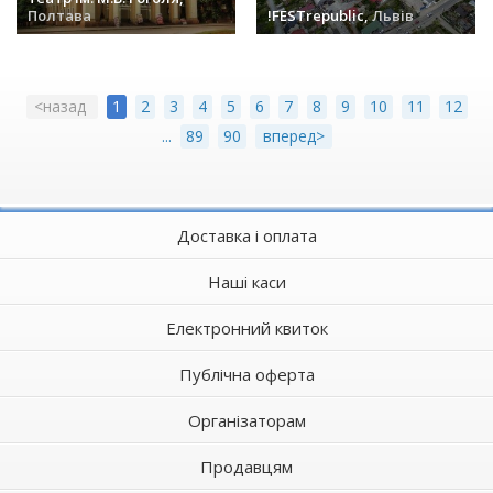
Полтава
!FESTrepublic,
Львів
заходів (17) »
заходів (15) »
<назад
1
2
3
4
5
6
7
8
9
10
11
12
...
89
90
вперед>
Доставка і оплата
Наші каси
Електронний квиток
Публічна оферта
Організаторам
Продавцям