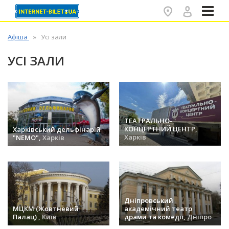
✕
Афіша
Усі зали
УСІ ЗАЛИ
ТЕАТРАЛЬНО-
КОНЦЕРТНИЙ ЦЕНТР,
Харківський дельфінарій
Харків
"NEMO",
Харків
заходів (52) »
заходів (97) »
Дніпровський
МЦКМ (Жовтневий
академічний театр
Палац) ,
Київ
драми та комедії,
Дніпро
заходів (34) »
заходів (33) »