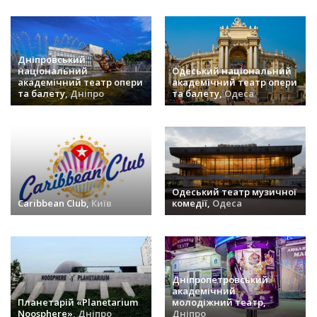
Дніпровський
національний
Одеський національний
академічний театр опери
академічний театр опери
та балету,
Дніпро
та балету,
Одеса
заходів (33) »
заходів (31) »
Одеський театр музичної
Caribbean Club,
Київ
комедії,
Одеса
заходів (30) »
заходів (28) »
Дніпропетровський
академічний
Планетарій «Planetarium
молодіжний театр,
Noosphere»,
Дніпро
Дніпро