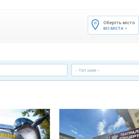
Оберіть місто
✕
ВСІ МІСТА
-- Топ зали --