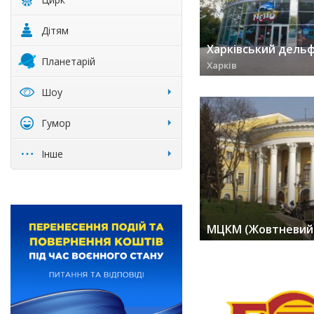
Дітям
Харківський дельф
Планетарій
Харків
заходів (93) »
Шоу
Гумор
Інше
МЦКМ (Жовтневий 
заходів (34) »