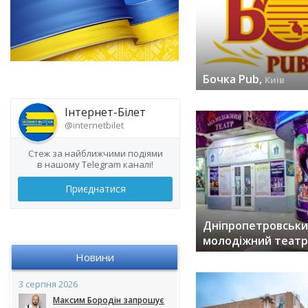
Бочка Pub,
Київ
заходів (30) »
Інтернет-Білет
@internetbilet
Стеж за найближчими подіями
в нашому Telegram каналі!
Приєднатися
Дніпропетровськи
молодіжний театр
заходів (27) »
Новини
3 серпня 2026
Максим Бородін запрошує