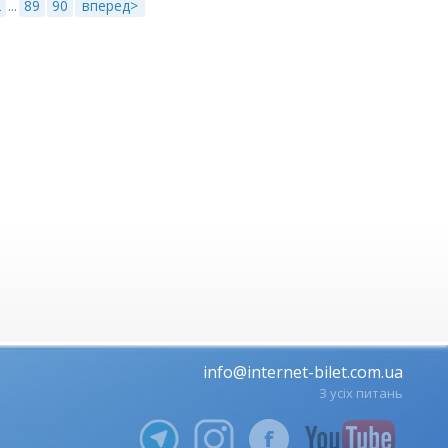
2
...
89
90
вперед>
info@internet-bilet.com.ua
З усіх питань