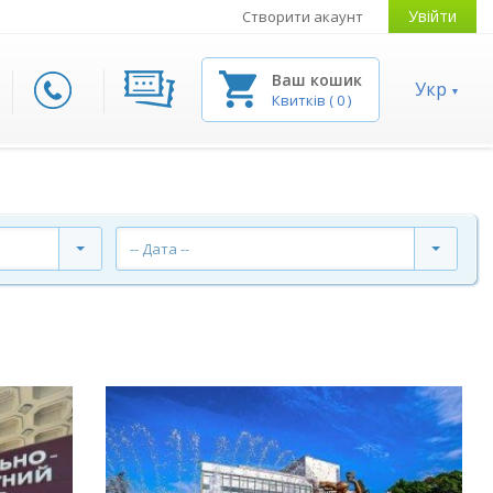
Увійти
Створити акаунт
Ваш кошик
Укр
Квитків
(
0
)
-- Дата --