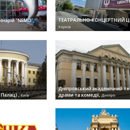
ТЕАТРАЛЬНО-КОНЦЕРТНИЙ Ц
інарій "NEMO",
Харків
заходів (52) »
Дніпровський академічний те
Палац) ,
драми та комедії,
Київ
Дніпро
заходів (33) »