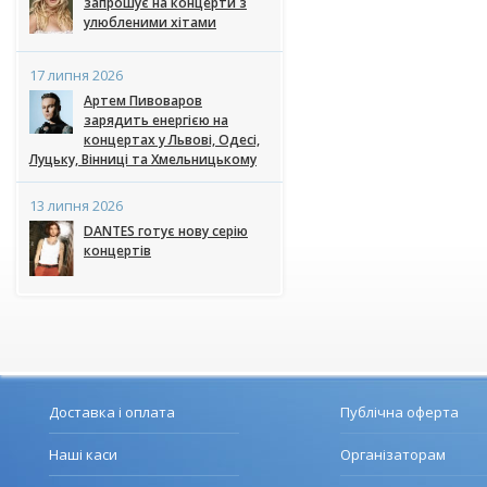
запрошує на концерти з
улюбленими хітами
17 липня 2026
Артем Пивоваров
зарядить енергією на
концертах у Львові, Одесі,
Луцьку, Вінниці та Хмельницькому
13 липня 2026
DANTES готує нову серію
концертів
Доставка і оплата
Публічна оферта
Наші каси
Організаторам