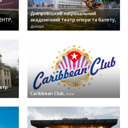
Дніпровський національний
ЕНТР,
академічний театр опери та балету,
Дніпро
заходів (34) »
атр
Caribbean Club,
Київ
заходів (30) »