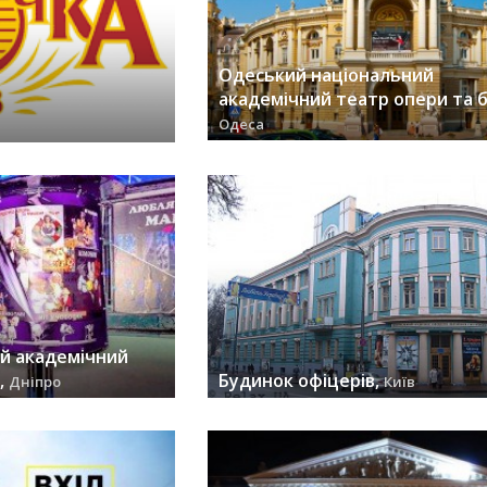
Одеський національний
академічний театр опери та б
Одеса
заходів (30) »
й академічний
,
Будинок офіцерів,
Дніпро
Київ
заходів (27) »