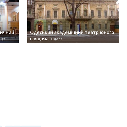
тичний
Одеський академічний театр юного
глядача,
иця
Одеса
заходів (18) »