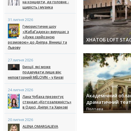
на концерти, де головне -
щирість і музика
31 липня 2026
Гумористичне шоу
«ЖабаГадюка» вирушає з
«Дуже серйозною
ХНАТОБ LOFT STA
розмовою» до Дніпра, Вінниці та
заходів (25) »
Львову
27 липня 2026
Емоції, які може
подарувати лише він:
неповторний MÉLOVIN – у Києві
24 липня 2026
Академічний обла
Лана Чубаха презентує
драматичний театр 
стендап «Котозалежність»
в Одесі, Дніпрі та Харкові
Полтава
заходів (17) »
20 липня 2026
ALENA OMARGALIEVA