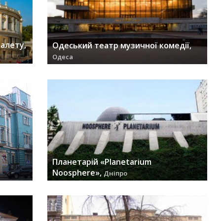
алету,
Одеський театр музичної комедії,
Одеса
заходів (29) »
Планетарій «Planetarium
Noosphere»,
Дніпро
заходів (26) »