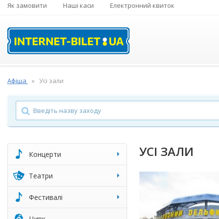
Як замовити
Наші каси
Електронний квиток
Афіша
Усі зали
УСІ ЗАЛИ
Концерти
Театри
Фестивалі
Цирк