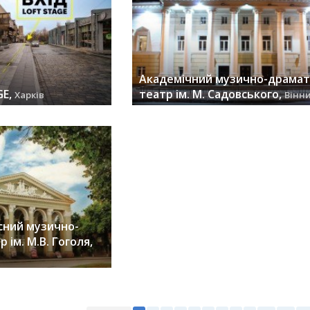
Академічний музично-драма
GE,
театр ім. М. Садовського,
Харків
Вінн
заходів (20) »
сний музично-
ім. М.В. Гоголя,