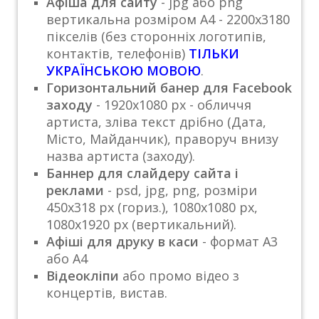
Афіша для сайту
- jpg або png
вертикальна розміром А4 - 2200х3180
пікселів (без сторонніх логотипів,
контактів, телефонів)
ТІЛЬКИ
УКРАЇНСЬКОЮ МОВОЮ
.
Горизонтальний банер для Facebook
заходу
- 1920х1080 px - обличчя
артиста, зліва текст дрібно (Дата,
Місто, Майданчик), праворуч внизу
назва артиста (заходу).
Баннер для слайдеру сайта і
реклами
- psd, jpg, png, розміри
450x318 px (гориз.), 1080х1080 px,
1080х1920 px (вертикальний).
Афіші для друку в каси
- формат А3
або А4
Відеокліпи
або промо відео з
концертів, вистав.