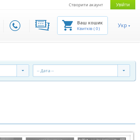
Увійти
Створити акаунт
Ваш кошик
Укр
Квитків
(
0
)
-- Дата --