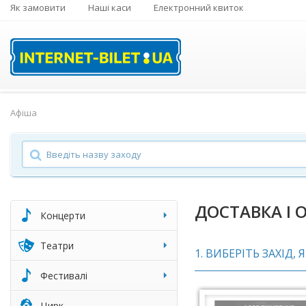
Як замовити
Наші каси
Електронний квиток
Афіша
ДОСТАВКА І 
Концерти
Театри
1. ВИБЕРІТЬ ЗАХІД,
Фестивалі
Цирк