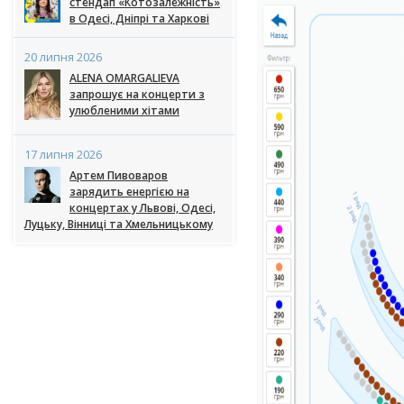
стендап «Котозалежність»
в Одесі, Дніпрі та Харкові
20 липня 2026
ALENA OMARGALIEVA
запрошує на концерти з
улюбленими хітами
17 липня 2026
Артем Пивоваров
зарядить енергією на
концертах у Львові, Одесі,
Луцьку, Вінниці та Хмельницькому