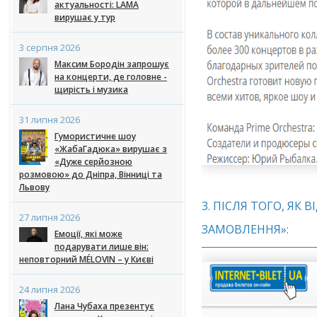
актуальності: LAMA
вирушає у тур
3 серпня 2026
Максим Бородін запрошує
на концерти, де головне -
щирість і музика
31 липня 2026
Гумористичне шоу
«ЖабаГадюка» вирушає з
«Дуже серйозною
розмовою» до Дніпра, Вінниці та
Львову
3. ПІСЛЯ ТОГО, ЯК
27 липня 2026
ЗАМОВЛЕННЯ»:
Емоції, які може
подарувати лише він:
неповторний MÉLOVIN – у Києві
24 липня 2026
Лана Чубаха презентує