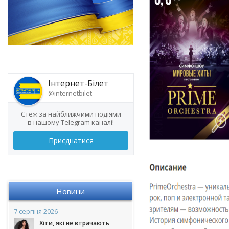
Інтернет-Білет
@internetbilet
Стеж за найближчими подіями
в нашому Telegram каналі!
Приєднатися
Новини
7 серпня 2026
Хіти, які не втрачають