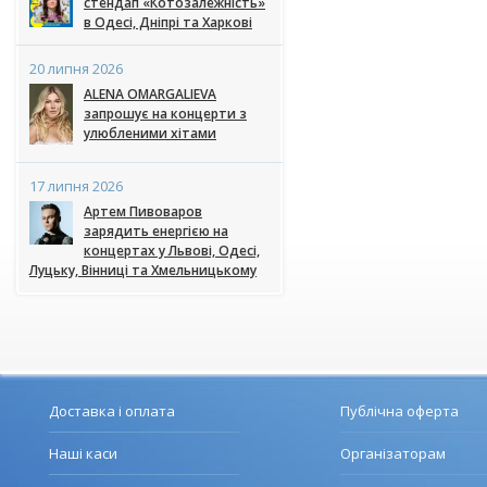
стендап «Котозалежність»
в Одесі, Дніпрі та Харкові
20 липня 2026
ALENA OMARGALIEVA
запрошує на концерти з
улюбленими хітами
17 липня 2026
Артем Пивоваров
зарядить енергією на
концертах у Львові, Одесі,
Луцьку, Вінниці та Хмельницькому
Доставка і оплата
Публічна оферта
Наші каси
Організаторам