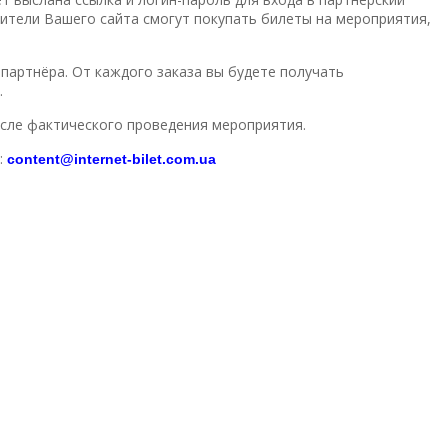
тители Вашего сайта смогут покупать билеты на мероприятия,
партнёра. От каждого заказа вы будете получать
.
после фактического проведения мероприятия.
:
content@internet-bilet.com.ua