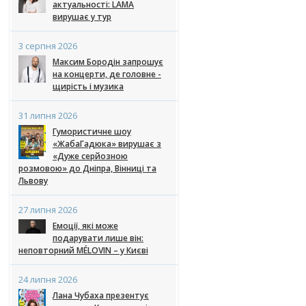
актуальності: LAMA
вирушає у тур
3 серпня 2026
Максим Бородін запрошує
на концерти, де головне -
щирість і музика
31 липня 2026
Гумористичне шоу
«ЖабаГадюка» вирушає з
«Дуже серйозною
розмовою» до Дніпра, Вінниці та
Львову
27 липня 2026
Емоції, які може
подарувати лише він:
неповторний MÉLOVIN – у Києві
24 липня 2026
Лана Чубаха презентує