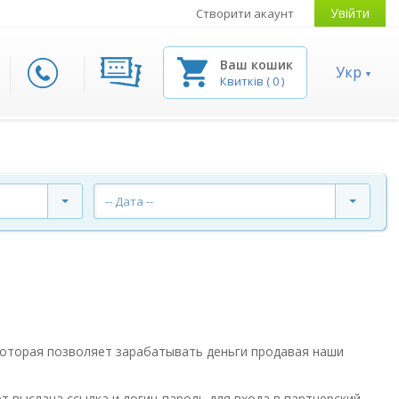
Увійти
Створити акаунт
Ваш кошик
Укр
Квитків
(
0
)
-- Дата --
которая позволяет зарабатывать деньги продавая наши
т выслана ссылка и логин-пароль для входа в партнерский