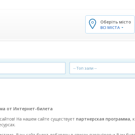
Оберіть місто
✕
ВСІ МІСТА
-- Топ зали --
ма от Интернет-билета
сайтов! На нашем сайте существует
партнерская программа
, 
сурсах.
истеме, Ваш сайт будет добавлен в список партнёров и Вам буде