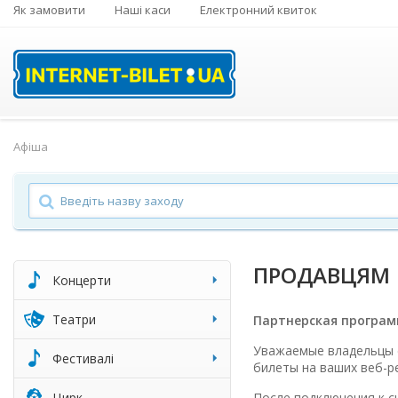
Як замовити
Наші каси
Електронний квиток
Афіша
ПРОДАВЦЯМ
Концерти
Театри
Партнерская програм
Уважаемые владельцы 
Фестивалі
билеты на ваших веб-ре
Цирк
После подключения к с