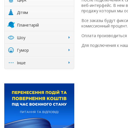
веб-интерфейс. В нем 
продажу которых мы о
Дітям
Все заказы будут фикс
Планетарій
комиссионный процент.
Оплата производиться 
Шоу
Для подключения к наш
Гумор
Інше