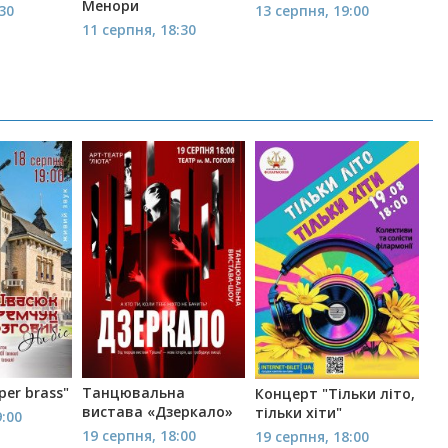
Менори
:30
13 серпня, 19:00
11 серпня, 18:30
per brass"
Танцювальна
Концерт "Тільки літо,
вистава «Дзеркало»
тільки хіти"
9:00
19 серпня, 18:00
19 серпня, 18:00