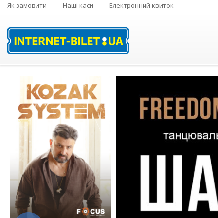
Як замовити
Наші каси
Електронний квиток