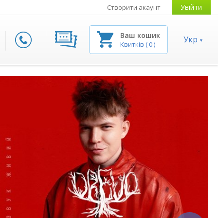
Увійти
Створити акаунт
Ваш кошик
Укр
Квитків
(
0
)