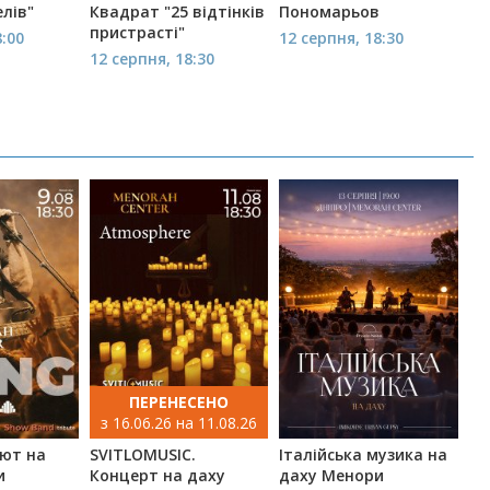
елів"
Квадрат "25 відтінків
Пономарьов
пристрасті"
8:00
12 серпня, 18:30
12 серпня, 18:30
ПЕРЕНЕСЕНО
з 16.06.26 на 11.08.26
'ют на
SVITLOMUSIC.
Італійська музика на
и
Концерт на даху
даху Менори