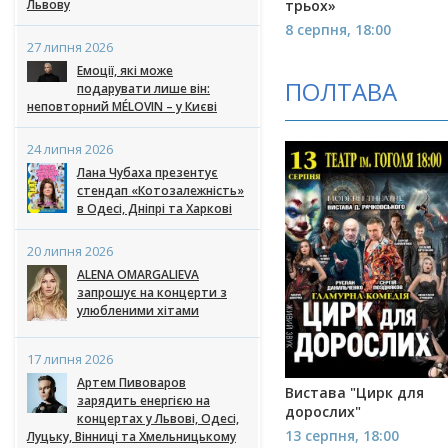
трьох»
Львову
8 серпня, 18:00
27 липня 2026
Емоції, які може
ПОЛТАВА
подарувати лише він:
неповторний MÉLOVIN – у Києві
24 липня 2026
Лана Чубаха презентує
стендап «Котозалежність»
в Одесі, Дніпрі та Харкові
20 липня 2026
ALENA OMARGALIEVA
запрошує на концерти з
улюбленими хітами
17 липня 2026
Артем Пивоваров
Вистава "Цирк для
зарядить енергією на
дорослих"
концертах у Львові, Одесі,
13 серпня, 18:00
Луцьку, Вінниці та Хмельницькому