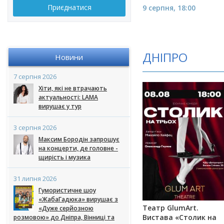
Приєднатися
9 серпня, 18:00
ДНІПРО
Новини
7 серпня 2026
Хіти, які не втрачають
актуальності: LAMA
вирушає у тур
3 серпня 2026
Максим Бородін запрошує
на концерти, де головне -
щирість і музика
31 липня 2026
Гумористичне шоу
«ЖабаГадюка» вирушає з
Театр GlumArt.
«Дуже серйозною
Вистава «Столик на
розмовою» до Дніпра, Вінниці та