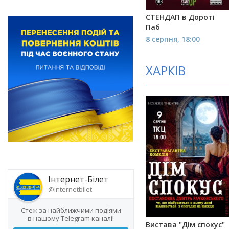
СТЕНДАП в Дороті
Паб
8 серпня, 18:00
ХАРКІВ
Інтернет-Білет
@internetbilet
Стеж за найближчими подіями
в нашому Telegram каналі!
Вистава "Дім спокус"