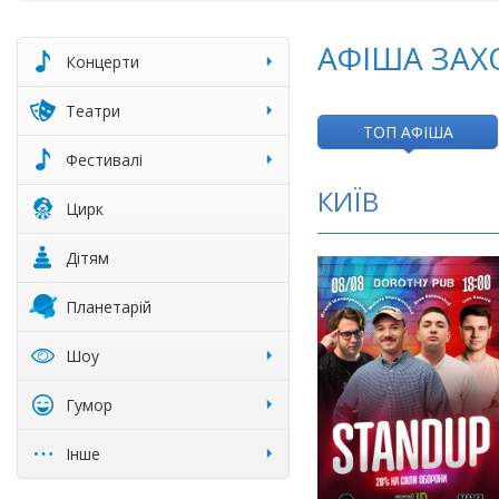
АФІША ЗАХО
Концерти
Театри
ТОП АФІША
Фестивалі
КИЇВ
Цирк
Дітям
Планетарій
Шоу
Гумор
Інше