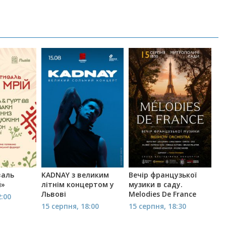
валь
KADNAY з великим
Вечір французької
й»
літнім концертом у
музики в саду.
Львові
Melodies De France
2:00
15 серпня, 18:00
15 серпня, 18:30