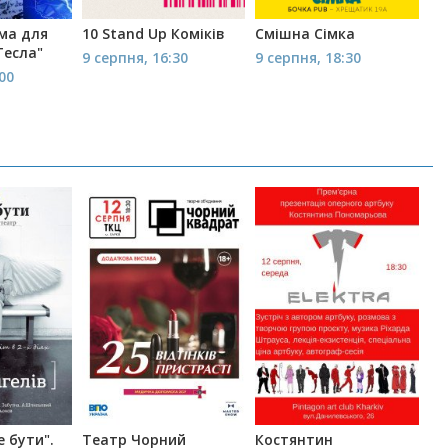
ма для
10 Stand Up Коміків
Смішна Сімка
Тесла"
9 серпня, 16:30
9 серпня, 18:30
:00
 бути".
Театр Чорний
Костянтин