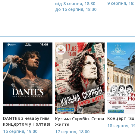
9 серпня, 18
від 8 серпня, 18:30
до 16 серпня, 18:30
DANTES з незабутнім
Концерт "Su
Кузьма Скрябін. Сенси
концертом у Полтаві
Життя
18 серпня, 1
16 серпня, 19:00
17 серпня, 18:00