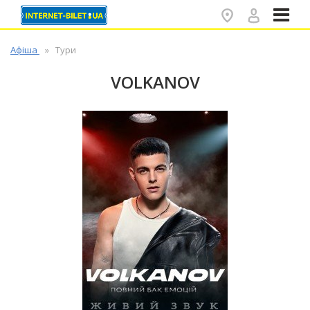
✕
Афіша
Тури
VOLKANOV