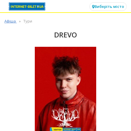
✕
Виберіть місто
Афіша
Тури
DREVO