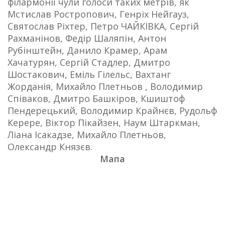
філармонії чули голоси таких метрів, як
Мстислав Ростропович, Генріх Нейгауз,
Святослав Ріхтер, Петро ЧАЙКІВКА, Сергій
Рахманінов, Федір Шаляпін, Антон
Рубінштейн, Данило Крамер, Арам
Хачатурян, Сергій Стадлер, Дмитро
Шостакович, Еміль Гілельс, Вахтанг
Жорданія, Михайло Плетньов , Володимир
Співаков, Дмитро Башкіров, Кшиштоф
Пендерецький, Володимир Крайнєв, Рудольф
Керере, Віктор Пікайзен, Наум Штаркман,
Ліана Ісакадзе, Михайло Плетньов,
Олександр Князєв.
Мапа