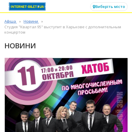
✕
Виберіть місто
Афіша
Новини
Студия "Квартал 95" выступит в Харькове с дополнительным
концертом
НОВИНИ