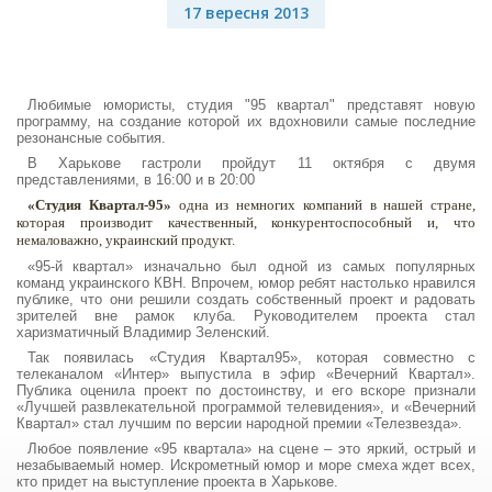
17 вересня 2013
Любимые юмористы, студия "95 квартал" представят новую
программу, на создание которой их вдохновили самые последние
резонансные события.
В Харькове гастроли пройдут 11 октября с двумя
представлениями, в 16:00 и в 20:00
«Студия Квартал-95»
одна из немногих компаний в нашей стране,
которая производит качественный, конкурентоспособный и, что
немаловажно, украинский продукт.
«95-й квартал» изначально был одной из самых популярных
команд украинского КВН. Впрочем, юмор ребят настолько нравился
публике, что они решили создать собственный проект и радовать
зрителей вне рамок клуба. Руководителем проекта стал
харизматичный Владимир Зеленский.
Так появилась «Студия Квартал95», которая совместно с
телеканалом «Интер» выпустила в эфир «Вечерний Квартал».
Публика оценила проект по достоинству, и его вскоре признали
«Лучшей развлекательной программой телевидения», и «Вечерний
Квартал» стал лучшим по версии народной премии «Телезвезда».
Любое появление «95 квартала» на сцене – это яркий, острый и
незабываемый номер. Искрометный юмор и море смеха ждет всех,
кто придет на выступление проекта в Харькове.