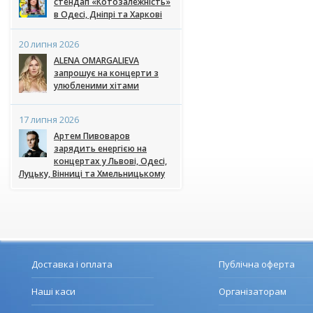
стендап «Котозалежність»
в Одесі, Дніпрі та Харкові
20 липня 2026
ALENA OMARGALIEVA
запрошує на концерти з
улюбленими хітами
17 липня 2026
Артем Пивоваров
зарядить енергією на
концертах у Львові, Одесі,
Луцьку, Вінниці та Хмельницькому
Доставка і оплата
Публічна оферта
Наші каси
Організаторам