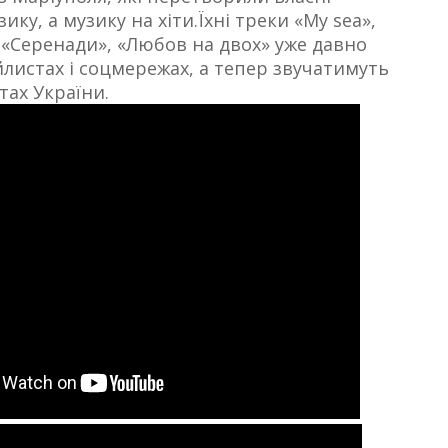
ку, а музику на хіти.Їхні треки «My sea»,
 «Серенади», «Любов на двох» уже давно
йлистах і соцмережах, а тепер звучатимуть
тах України.