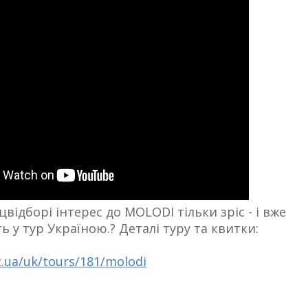
цвідборі інтерес до MOLODI тільки зріс - і вже
 у тур Україною.? Деталі туру та квитки:
et.ua/uk/tours/181/molodi