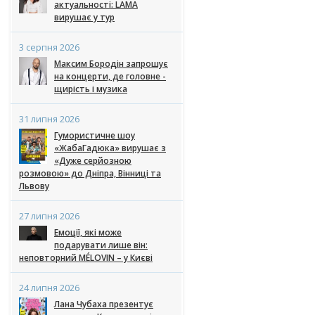
актуальності: LAMA
вирушає у тур
3 серпня 2026
Максим Бородін запрошує
на концерти, де головне -
щирість і музика
31 липня 2026
Гумористичне шоу
«ЖабаГадюка» вирушає з
«Дуже серйозною
розмовою» до Дніпра, Вінниці та
Львову
27 липня 2026
Емоції, які може
подарувати лише він:
неповторний MÉLOVIN – у Києві
24 липня 2026
Лана Чубаха презентує