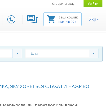
Увійти
Створити акаунт
Ваш кошик
Укр
Квитків
(
0
)
-- Дата --
ИКА, ЯКУ ХОЧЕТЬСЯ СЛУХАТИ НАЖИВО
з Маріуполя, які перетворили власні