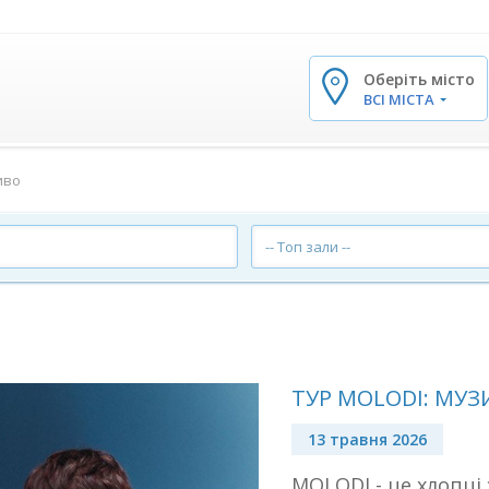
Оберіть місто
✕
ВСІ МІСТА
иво
-- Топ зали --
ТУР MOLODI: МУЗ
13 травня 2026
MOLODI - це хлопці 