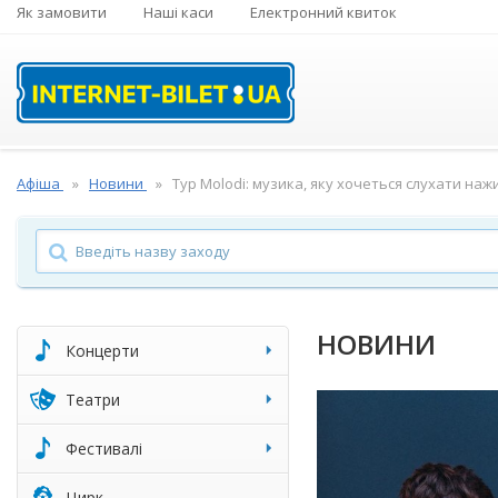
Як замовити
Наші каси
Електронний квиток
Афіша
Новини
Тур Molodi: музика, яку хочеться слухати наж
НОВИНИ
Концерти
Театри
Фестивалі
Цирк