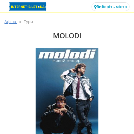
✕
Виберіть місто
Афіша
Тури
MOLODI