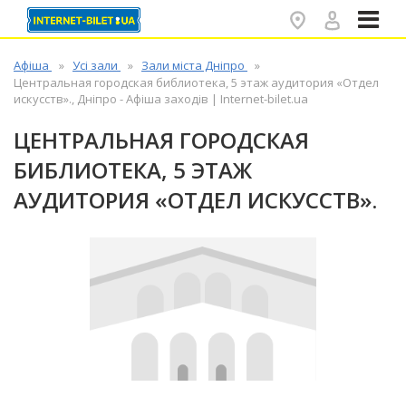
✕
Афіша
Усі зали
Зали міста Дніпро
Центральная городская библиотека, 5 этаж аудитория «Отдел
искусств»., Дніпро - Афіша заходів | Internet-bilet.ua
ЦЕНТРАЛЬНАЯ ГОРОДСКАЯ
БИБЛИОТЕКА, 5 ЭТАЖ
АУДИТОРИЯ «ОТДЕЛ ИСКУССТВ».