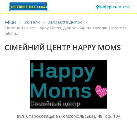
✕
Виберіть місто
Афіша
Усі зали
Зали міста Дніпро
Сімейний центр Happy Moms, Дніпро - Афіша заходів | Internet-
bilet.ua
СІМЕЙНИЙ ЦЕНТР HAPPY MOMS
вул. Старокозацька (Комсомольська), 48, оф. 104