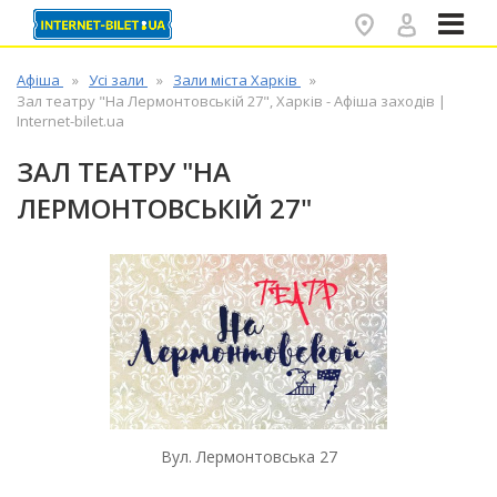
✕
Афіша
Усі зали
Зали міста Харків
Зал театру "На Лермонтовській 27", Харків - Афіша заходів |
Internet-bilet.ua
ЗАЛ ТЕАТРУ "НА
ЛЕРМОНТОВСЬКІЙ 27"
Вул. Лермонтовська 27