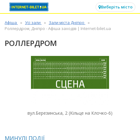
✕
Виберіть місто
Афіша
Усі зали
Зали міста Дніпро
Роллердром, Дніпро - Афіша заходів | Internet-bilet.ua
РОЛЛЕРДРОМ
вул.Березинська, 2 (Кільце на Клочко-6)
МИНУЛІ ПОДІЇ