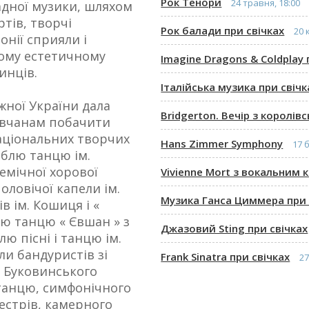
Рок Тенори
24 травня, 18:00
адної музики, шляхом
ртів, творчі
Рок балади при cвічках
20 
онії сприяли і
ому естетичному
Imagine Dragons & Coldplay 
инців.
Італійська музика при свічк
жної України дала
Bridgerton. Вечір з королі
івчанам побачити
аціональних творчих
Hans Zimmer Symphony
17 
мблю танцю ім.
демічної хорової
Vivienne Mort з вокальним
оловічої капели ім.
Музика Ганса Циммера при 
в ім. Кошиця і «
лю танцю « Євшан » з
Джазовий Sting при свічках
ю пісні і танцю ім.
ли бандуристів зі
Frank Sinatra при свічках
27
 Буковинського
 танцю, симфонічного
естрів, камерного