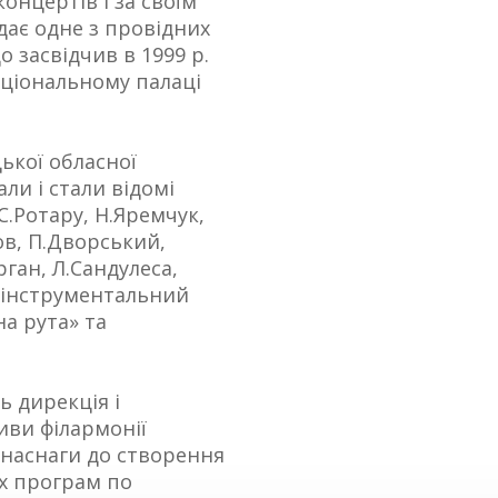
концертів і за своїм
дає одне з провідних
о засвідчив в 1999 р.
аціональному палаці
ької обласної
али і стали відомі
 С.Ротару, Н.Яремчук,
ов, П.Дворський,
ган, Л.Сандулеса,
о-інструментальний
а рута» та
ь дирекція і
иви філармонії
 наснаги до створення
х програм по