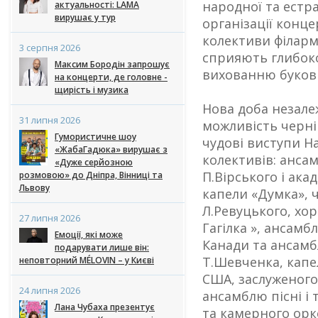
народної та естр
актуальності: LAMA
вирушає у тур
організації конце
колективи філарм
3 серпня 2026
сприяють глибок
Максим Бородін запрошує
вихованню буков
на концерти, де головне -
щирість і музика
Нова доба незале
31 липня 2026
можливість черн
Гумористичне шоу
чудові виступи Н
«ЖабаГадюка» вирушає з
колективів: анса
«Дуже серйозною
П.Вірського і ака
розмовою» до Дніпра, Вінниці та
Львову
капели «Думка», ч
Л.Ревуцького, хорі
27 липня 2026
Гагілка », ансамб
Емоції, які може
Канади та ансамбл
подарувати лише він:
Т.Шевченка, капе
неповторний MÉLOVIN – у Києві
США, заслуженого
24 липня 2026
ансамблю пісні і
Лана Чубаха презентує
та камерного орк