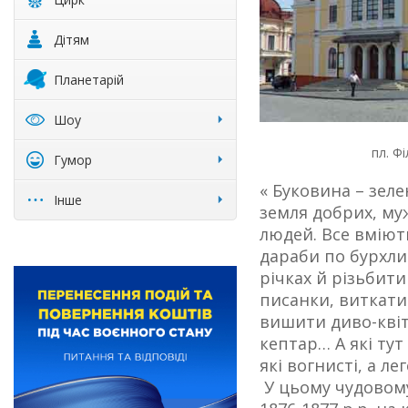
Дітям
Планетарій
Шоу
пл. Фі
Гумор
« Буковина – зеле
Інше
земля добрих, му
людей. Все вміют
дараби по бурхли
річках й різьбити
писанки, виткат
вишити диво-кві
кептар… А які тут 
які вогнисті, а ле
У цьому чудовому 