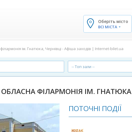
Оберіть місто
✕
ВСІ МІСТА
лармонія ім. Гнатюка, Чернівці - Афіша заходів | Internet-bilet.ua
-- Топ зали --
 ОБЛАСНА ФІЛАРМОНІЯ ІМ. ГНАТЮКА
ПОТОЧНІ ПОДІЇ