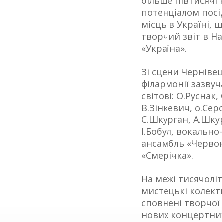
більше півтисячі 
потенціалом посі
місць в Україні, щ
творчий звіт в Н
«Україна».
Зі сцени Чернівец
філармонії зазвуч
світові: О.Руснак,
В.Зінкевич, о.Сер
С.Шкурган, А.Шкур
І.Бобул, вокальн
ансамбль «Червон
«Смерічка».
На межі тисячоліт
мистецькі колект
сповнені творчої
нових концертни