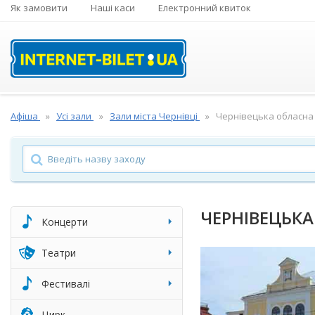
Як замовити
Наші каси
Електронний квиток
Афіша
Усі зали
Зали міста Чернівці
Чернівецька обласна фі
ЧЕРНІВЕЦЬКА
Концерти
Театри
Фестивалі
Цирк