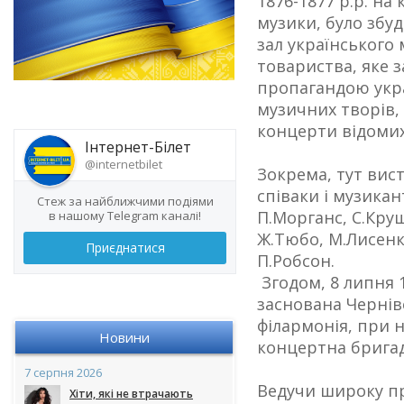
1876-1877 р.р. на
музики, було збу
зал українського
товариства, яке 
пропагандою укра
музичних творів,
концерти відомих 
Інтернет-Білет
@internetbilet
Зокрема, тут вист
співаки і музикан
Стеж за найближчими подіями
П.Морганс, С.Кру
в нашому Telegram каналі!
Ж.Тюбо, М.Лисенко
Приєднатися
П.Робсон.
Згодом, 8 липня 
заснована Чернів
філармонія, при 
Новини
концертна бригад
7 серпня 2026
Ведучи широку пр
Хіти, які не втрачають