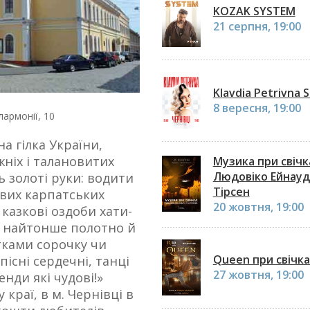
KOZAK SYSTEM
21 серпня, 19:00
Klavdia Petrivna 
8 вересня, 19:00
лармонії, 10
на гілка України,
жніх і талановитих
Музика при свічк
Людовіко Ейнауді
ь золоті руки: водити
Тірсен
вих карпатських
20 жовтня, 19:00
 казкові оздоби хати-
и найтонше полотно й
тками сорочку чи
Queen при свічка
пісні сердечні, танці
27 жовтня, 19:00
генди які чудові!»
краї, в м. Чернівці в