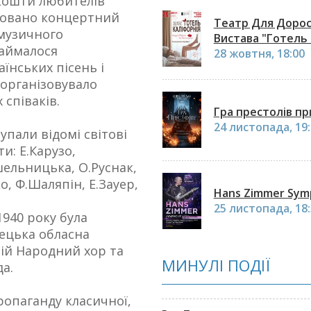
 кошти любителів
довано концертний
Театр Для Дорос
 музичного
Вистава "Готель 
займалося
28 жовтня, 18:00
їнських пісень і
 організовувало
співаків.
Гра престолів пр
24 листопада, 19
упали відомі світові
ти: Е.Карузо,
шельницька, О.Руснак,
, Ф.Шаляпін, Е.Зауер,
Hans Zimmer Sym
25 листопада, 18
1940 року була
ецька обласна
ній Народний хор та
МИНУЛІ ПОДІЇ
а.
опаганду класичної,