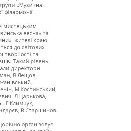
 групи «Музична
ї філармонії.
м мистецьким
винська весна» та
ини», жителі краю
ться до світових
ї творчості та
ців. Такий рівень
вали директори
дман, В.Лещов,
жанівський,
ренін, М.Костинський,
нєвич, Л.Царькова,
і, Г.Климчук,
ондарєв, В.Старшинов.
щорічно організовує