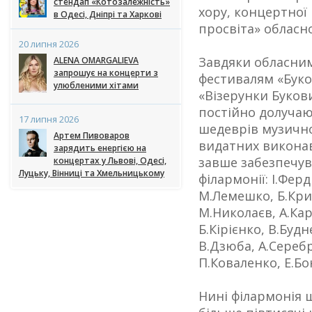
стендап «Котозалежність»
хору, концертної
в Одесі, Дніпрі та Харкові
просвіта» обласно
20 липня 2026
Завдяки обласни
ALENA OMARGALIEVA
запрошує на концерти з
фестивалям «Буко
улюбленими хітами
«Візерунки Буков
постійно долучаю
17 липня 2026
шедеврів музично
Артем Пивоваров
видатних виконав
зарядить енергією на
завше забезпечу
концертах у Львові, Одесі,
Луцьку, Вінниці та Хмельницькому
філармонії: І.Фер
М.Лемешко, Б.Кри
М.Николаєв, А.Ка
Б.Кірієнко, В.Буд
В.Дзюба, А.Серебр
П.Коваленко, Е.Б
Нині філармонія 