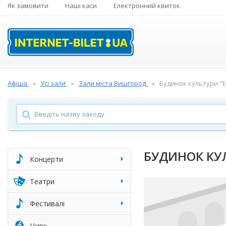
Як замовити
Наші каси
Електронний квиток
Афіша
Усі зали
Зали міста Вишгород
Будинок культури "Ен
БУДИНОК КУЛ
Концерти
Театри
Фестивалі
Цирк