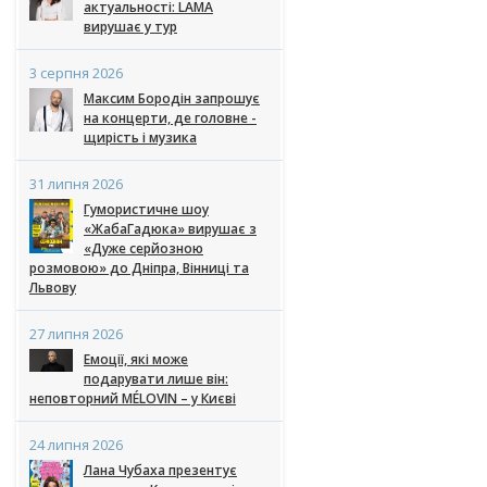
актуальності: LAMA
вирушає у тур
3 серпня 2026
Максим Бородін запрошує
на концерти, де головне -
щирість і музика
31 липня 2026
Гумористичне шоу
«ЖабаГадюка» вирушає з
«Дуже серйозною
розмовою» до Дніпра, Вінниці та
Львову
27 липня 2026
Емоції, які може
подарувати лише він:
неповторний MÉLOVIN – у Києві
24 липня 2026
Лана Чубаха презентує