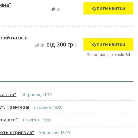
міна"
Купити квитки
ціна:
ний на всю
від 300 грн
Купити квитки
ціна:
Залишилось квитків: 84
риттів"
16 травня, 11:30
". Прем'єра!
3 травня, 18:00
на все"
18 квітня, 18:00
ють стриптиз"
9 березня, 18:00