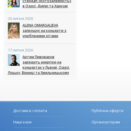
стендап «Котозалежність»
в Одесі, Дніпрі та Харкові
20 липня 2026
ALENA OMARGALIEVA
запрошує на концерти з
улюбленими хітами
17 липня 2026
Артем Пивоваров
зарядить енергією на
концертах у Львові, Одесі,
Луцьку, Вінниці та Хмельницькому
Доставка і оплата
Публічна оферта
Наші каси
Організаторам