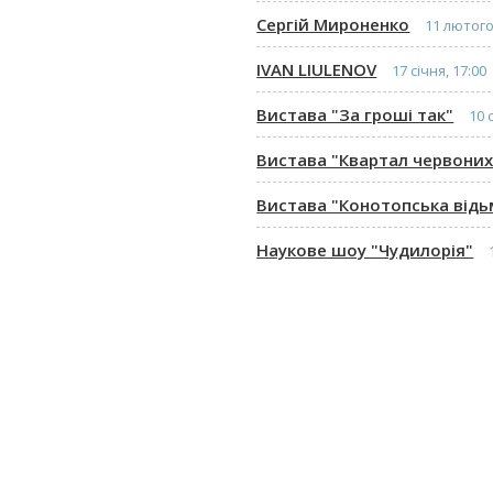
Сергій Мироненко
11 лютого
IVAN LIULENOV
17 січня, 17:00
Вистава "За гроші так"
10 
Вистава "Квартал червоних 
Вистава "Конотопська відь
Наукове шоу "Чудилорія"