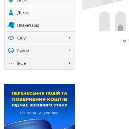
Дітям
Планетарій
Шоу
пр.
Гумор
Інше