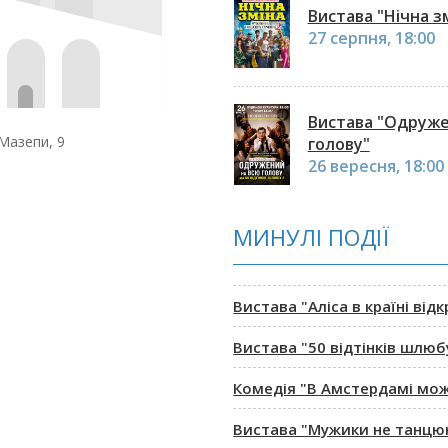
Вистава "Нічна з
27 серпня, 18:00
Вистава "Одруже
 Мазепи, 9
голову"
26 вересня, 18:00
МИНУЛІ ПОДІЇ
Вистава "Аліса в країні відк
Вистава "50 відтінків шлюбу
Комедія "В Амстердамі мож
Вистава "Мужики не танцю