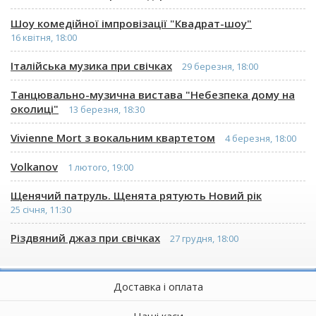
Шоу комедійної імпровізації "Квадрат-шоу"
16 квітня, 18:00
Італійська музика при свічках
29 березня, 18:00
Танцювально-музична вистава "Небезпека дому на
околиці"
13 березня, 18:30
Vivienne Mort з вокальним квартетом
4 березня, 18:00
Volkanov
1 лютого, 19:00
Щенячий патруль. Щенята рятують Новий рік
25 січня, 11:30
Різдвяний джаз при свічках
27 грудня, 18:00
Доставка і оплата