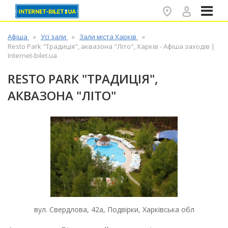
✕
Афіша
Усі зали
Зали міста Харків
Resto Park "Традиція", аквазона "Літо", Харків - Афіша заходів |
Internet-bilet.ua
RESTO PARK "ТРАДИЦІЯ",
АКВАЗОНА "ЛІТО"
вул. Свердлова, 42а, Подвірки, Харківська обл