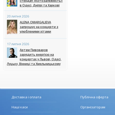
стендап «Котозалежність»
в Одесі, Дніпрі та Харкові
20 липня 2026
ALENA OMARGALIEVA
запрошує на концерти з
улюбленими хітами
17 липня 2026
Артем Пивоваров
зарядить енергією на
концертах у Львові, Одесі,
Луцьку, Вінниці та Хмельницькому
Доставка і оплата
Публічна оферта
Наші каси
Організаторам