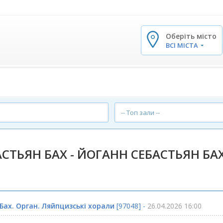
Оберіть місто
✕
ВСІ МІСТА
-- Топ зали --
СТЬЯН БАХ - ЙОГАНН СЕБАСТЬЯН БА
Бах. Орган. Ляйпцизські хорали
[97048] -
26.04.2026 16:00