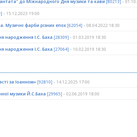
 кантата" до Міжнародного Дня музики та кави
[80213] -
01.10
] -
15.12.2023 19:00
на. Музичні фарби різних епох
[62054] -
08.04.2022 18:30
ня народження І.С. Баха
[28309] -
01.03.2019 18:30
ня народження І.С. Баха
[27064] -
10.02.2019 18:30
асті за Іоанном»
[92810] -
14.12.2025 17:00
ної музики Й.С.Баха
[29965] -
02.06.2019 18:00