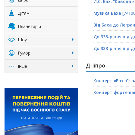
Й.С. Бах. "Кавова
Дітям
Музика Баха
[74100
Від Баха до Легра
Планетарій
До 333-річчя від д
Шоу
До 333-річчя від д
Гумор
Дніпро
Інше
Концерт «Бах. Стр
Концерт фортепіан