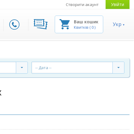
Увійти
Створити акаунт
Ваш кошик
Укр
Квитків
(
0
)
-- Дата --
Х