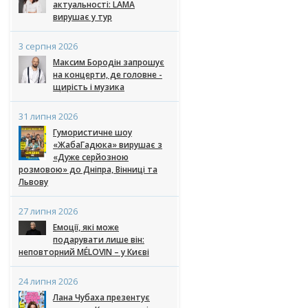
актуальності: LAMA
вирушає у тур
3 серпня 2026
Максим Бородін запрошує
на концерти, де головне -
щирість і музика
31 липня 2026
Гумористичне шоу
«ЖабаГадюка» вирушає з
«Дуже серйозною
розмовою» до Дніпра, Вінниці та
Львову
27 липня 2026
Емоції, які може
подарувати лише він:
неповторний MÉLOVIN – у Києві
24 липня 2026
Лана Чубаха презентує