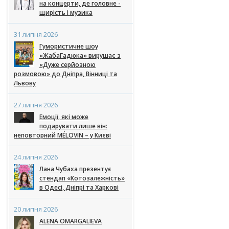
на концерти, де головне -
щирість і музика
31 липня 2026
Гумористичне шоу
«ЖабаГадюка» вирушає з
«Дуже серйозною
розмовою» до Дніпра, Вінниці та
Львову
27 липня 2026
Емоції, які може
подарувати лише він:
неповторний MÉLOVIN – у Києві
24 липня 2026
Лана Чубаха презентує
стендап «Котозалежність»
в Одесі, Дніпрі та Харкові
20 липня 2026
ALENA OMARGALIEVA