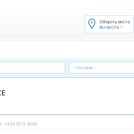
Оберіть місто
✕
ВСІ МІСТА
-- Топ зали --
CE
] -
14.02.2015 20:00