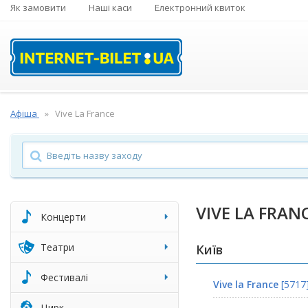
Як замовити
Наші каси
Електронний квиток
Афіша
Vive La France
VIVE LA FRAN
Концерти
Театри
Київ
Фестивалі
Vive la France
[5717
Цирк