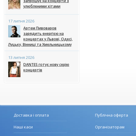
запрошує на концерти з
улюбленими хітами
17 липня 2026
Артем Пивоваров
зарядить енергією на
концертах у Львові, Одесі,
Луцьку, Вінниці та Хмельницькому
13 липня 2026
DANTES готує нову серію
концертів
Доставка і оплата
Публічна оферта
Наші каси
Організаторам