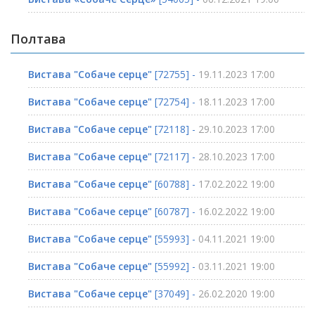
Полтава
Вистава "Собаче серце"
[72755] -
19.11.2023 17:00
Вистава "Собаче серце"
[72754] -
18.11.2023 17:00
Вистава "Собаче серце"
[72118] -
29.10.2023 17:00
Вистава "Собаче серце"
[72117] -
28.10.2023 17:00
Вистава "Собаче серце"
[60788] -
17.02.2022 19:00
Вистава "Собаче серце"
[60787] -
16.02.2022 19:00
Вистава "Собаче серце"
[55993] -
04.11.2021 19:00
Вистава "Собаче серце"
[55992] -
03.11.2021 19:00
Вистава "Собаче серце"
[37049] -
26.02.2020 19:00