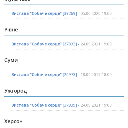
Вистава "Собаче серце"
[39269] -
05.06.2020 19:00
Рівне
Вистава "Собаче серце"
[37833] -
24.09.2021 19:00
Суми
Вистава "Собаче серце"
[26973] -
18.02.2019 18:00
Ужгород
Вистава "Собаче серце"
[37835] -
24.09.2021 19:00
Херсон