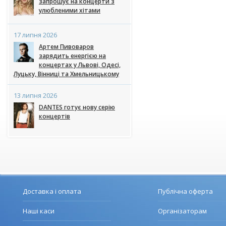
запрошує на концерти з
улюбленими хітами
17 липня 2026
Артем Пивоваров
зарядить енергією на
концертах у Львові, Одесі,
Луцьку, Вінниці та Хмельницькому
13 липня 2026
DANTES готує нову серію
концертів
Доставка і оплата
Публічна оферта
Наші каси
Організаторам