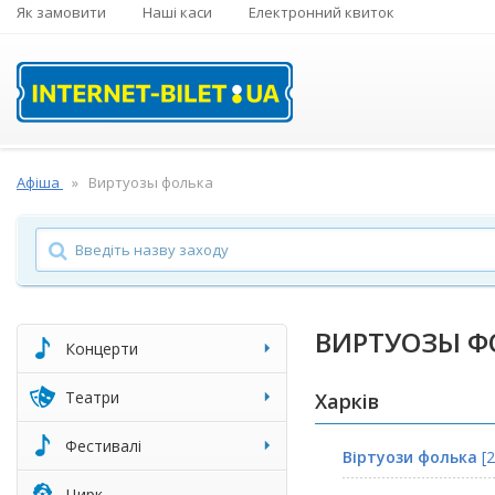
Як замовити
Наші каси
Електронний квиток
Афіша
Виртуозы фолька
ВИРТУОЗЫ Ф
Концерти
Театри
Харків
Фестивалі
Віртуози фолька
[2
Цирк