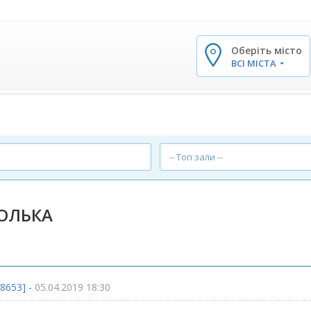
Оберіть місто
✕
ВСІ МІСТА
-- Топ зали --
ОЛЬКА
8653] -
05.04.2019 18:30