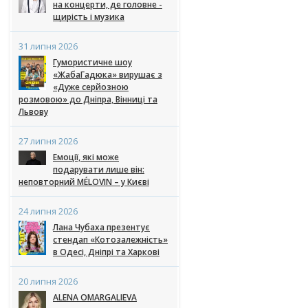
на концерти, де головне -
щирість і музика
31 липня 2026
Гумористичне шоу
«ЖабаГадюка» вирушає з
«Дуже серйозною
розмовою» до Дніпра, Вінниці та
Львову
27 липня 2026
Емоції, які може
подарувати лише він:
неповторний MÉLOVIN – у Києві
24 липня 2026
Лана Чубаха презентує
стендап «Котозалежність»
в Одесі, Дніпрі та Харкові
20 липня 2026
ALENA OMARGALIEVA