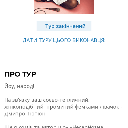
Тур закінчений
ДАТИ ТУРУ ЦЬОГО ВИКОНАВЦЯ:
ПРО ТУР
Йоу, народ!
На звʼязку ваш соєво-тепличний,
жінкоподібний, промитий фемками лівачок -
Дмитро Тютюн!
Ще я комік та автор шоу «Несерйозна