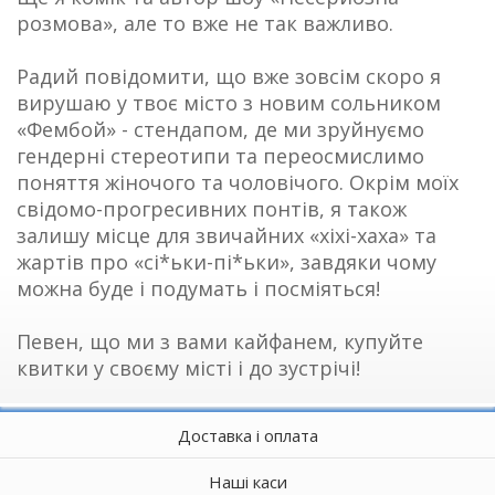
розмова», але то вже не так важливо.
Радий повідомити, що вже зовсім скоро я
вирушаю у твоє місто з новим сольником
«Фембой» - стендапом, де ми зруйнуємо
гендерні стереотипи та переосмислимо
поняття жіночого та чоловічого. Окрім моїх
свідомо-прогресивних понтів, я також
залишу місце для звичайних «хіхі-хаха» та
жартів про «сі*ьки-пі*ьки», завдяки чому
можна буде і подумать і посміяться!
Певен, що ми з вами кайфанем, купуйте
квитки у своєму місті і до зустрічі!
Доставка і оплата
Наші каси