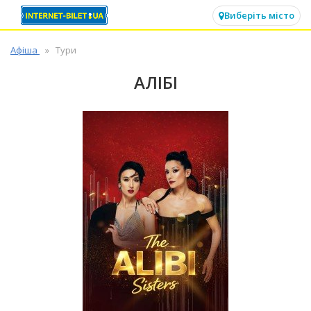
✕
Виберіть місто
Афіша
Тури
АЛІБІ