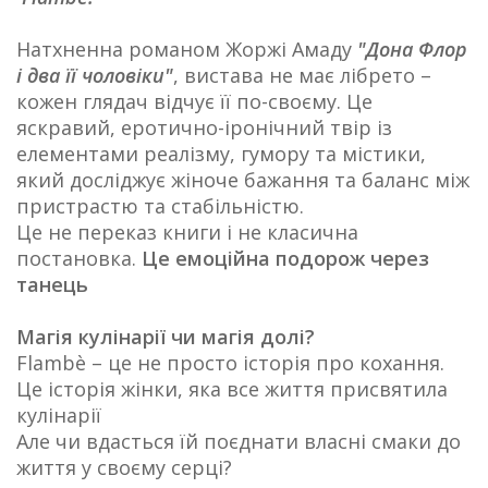
Натхненна романом Жоржі Амаду
"Дона Флор
і два її чоловіки"
, вистава не має лібрето –
кожен глядач відчує її по-своєму. Це
яскравий, еротично-іронічний твір із
елементами реалізму, гумору та містики,
який досліджує жіноче бажання та баланс між
пристрастю та стабільністю.
Це не переказ книги і не класична
постановка.
Це емоційна подорож через
танець
Магія кулінарії чи магія долі?
Flambè – це не просто історія про кохання.
Це історія жінки, яка все життя присвятила
кулінарії
Але чи вдасться їй поєднати власні смаки до
життя у своєму серці?