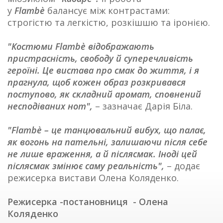
у
Flambè
балансує між контрастами:
строгістю та легкістю, розкішшю та іронією.
"Костюми Flambè відображають
пристрасність, свободу й суперечливість
героїні. Це вистава про смак до життя, і я
прагнула, щоб кожен образ розкривався
поступово, як складний аромат, сповнений
несподіваних нот",
– зазначає Дарія Біла.
"Flambè – це танцювальний вибух, що палає,
як вогонь на пательні, залишаючи після себе
не лише враження, а й післясмак. Іноді цей
післясмак змінює саму реальність",
– додає
режисерка вистави Олена Коляденко.
Режисерка -постановниця - Олена
Коляденко