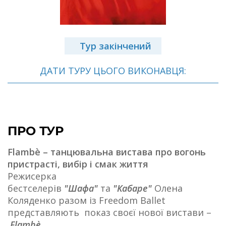
Тур закінчений
ДАТИ ТУРУ ЦЬОГО ВИКОНАВЦЯ:
ПРО ТУР
Flambè – танцювальна вистава про вогонь
пристрасті, вибір і смак життя
Режисерка
бестселерів
"Шафа"
та
"Кабаре"
Олена
Коляденко разом із Freedom Ballet
представляють показ своєї нової вистави –
Flambè.