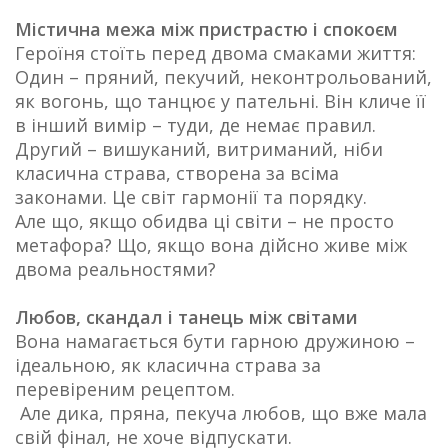
Містична межа між пристрастю і спокоєм
Героїня стоїть перед двома смаками життя:
Один – пряний, пекучий, неконтрольований,
як вогонь, що танцює у пательні. Він кличе її
в інший вимір – туди, де немає правил.
Другий – вишуканий, витриманий, ніби
класична страва, створена за всіма
законами. Це світ гармонії та порядку.
Але що, якщо обидва ці світи – не просто
метафора? Що, якщо вона дійсно живе між
двома реальностями?
Любов, скандал і танець між світами
Вона намагається бути гарною дружиною –
ідеальною, як класична страва за
перевіреним рецептом.
Але дика, пряна, пекуча любов, що вже мала
свій фінал, не хоче відпускати.