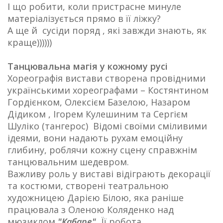
І що робити, коли пристрасне минуле
матеріалізується прямо в її ліжку?
А ще й сусіди поряд , які завжди знають, як
краще))))))
Танцювальна магія у кожному русі
Хореографія вистави створена провідними
українськими хореографами – Костянтином
Гордієнком, Олексієм Базелою, Назаром
Дідиком , Ігорем Кулешиним та Сергієм
Шуліко (тангерос) Відомі своїми сміливими
ідеями, вони надають рухам емоційну
глибину, роблячи кожну сцену справжнім
танцювальним шедевром.
Важливу роль у виставі відіграють декорації
та костюми, створені театральною
художницею Дарією Білою, яка раніше
працювала з Оленою Коляденко над
мюзиклом
"Кабаре".
Її робота