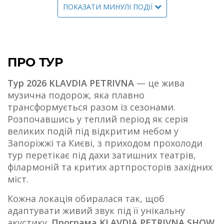
ПОКАЗАТИ МИНУЛІ ПОДІЇ
ПРО ТУР
Тур 2026 KLAVDIA PETRIVNA
— це жива
музична подорож, яка плавно
трансформується разом із сезонами.
Розпочавшись у теплий період як серія
великих подій під відкритим небом у
Запоріжжі та Києві, з приходом прохолоди
тур перетікає під дахи затишних театрів,
філармоній та критих артпросторів західних
міст.
Кожна локація обиралася так, щоб
адаптувати живий звук під її унікальну
акустику.
Програма KLAVDIA PETRIVNA SHOW