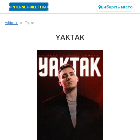
✕
Виберіть місто
Афіша
Тури
YAKTAK