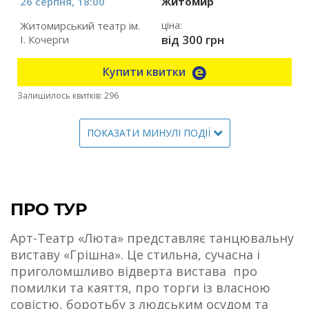
26 серпня, 18:00
Житомир
Житомирський театр ім.
ціна:
від 300 грн
І. Кочерги
Купити квитки
Залишилось квитків: 296
ПОКАЗАТИ МИНУЛІ ПОДІЇ
ПРО ТУР
Арт-Театр «Люта» представляє танцювальну
виставу «Грішна». Це стильна, сучасна і
приголомшливо відверта вистава про
помилки та каяття, про торги із власною
совістю, боротьбу з людським осудом та