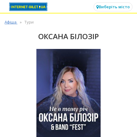
✕
Виберіть місто
Афіша
Тури
ОКСАНА БІЛОЗІР