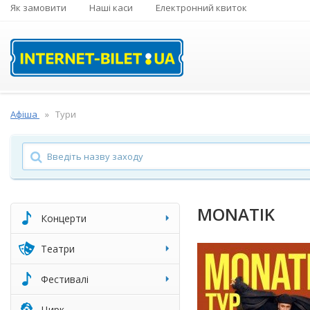
Як замовити
Наші каси
Електронний квиток
Афіша
Тури
MONATIK
Концерти
Театри
Фестивалі
Цирк