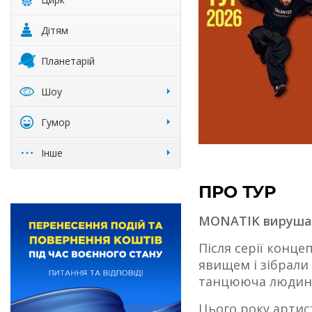
Дітям
Планетарій
Шоу
Гумор
Інше
ПРО ТУР
MONATIK вирушає
Після серії конце
явищем і зібрали
танцююча людина
Цього року артис