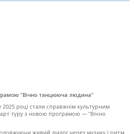
ограмою “Вічно танцююча людина”
о у 2025 році стали справжнім культурним
тарт туру з новою програмою — “Вічно
родовжуючи живий діалог через музику і ритм.