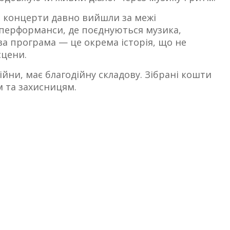
о концерти давно вийшли за межі
перформанси, де поєднуються музика,
ова програма — це окрема історія, що не
сцени.
ійни, має благодійну складову. Зібрані кошти
м та захисницям.