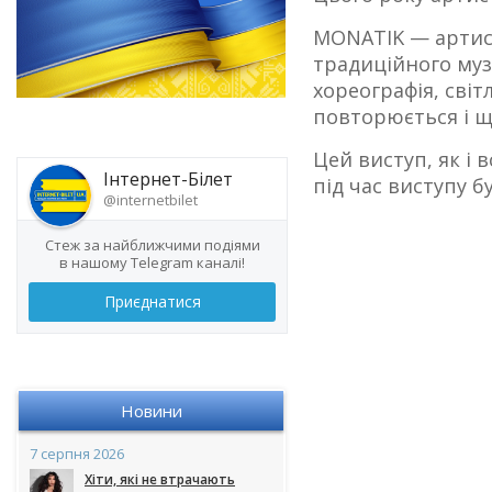
MONATIK — артист
традиційного муз
хореографія, світ
повторюється і щ
Цей виступ, як і 
Інтернет-Білет
під час виступу 
@internetbilet
Стеж за найближчими подіями
в нашому Telegram каналі!
Приєднатися
Новини
7 серпня 2026
Хіти, які не втрачають