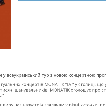
 у всеукраїнський тур з новою концертною пр
птуальних концертів MONATIK “I.V.” у столиці, щ
 тисячі шанувальників, MONATIK оголошує про с
”.
т вирушає назустріч глядачам у різні куточки, п