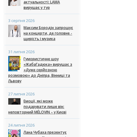
актуальності: LAMA
вирушає у тур
3 серпня 2026
Максим Бородін запрошує
на концерти, де головне -
щирість і музика
31 липня 2026
Гумористичне шоу
«ЖабаГадюка» вирушає з
«Дуже серйозною
розмовою» до Дніпра, Вінниці та
Львову
27 липня 2026
Емоції, які може
подарувати лише він:
неповторний MÉLOVIN – у Києві
24 липня 2026
Лана Чубаха презентує