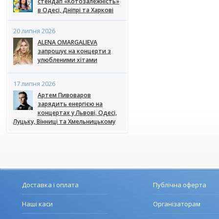
стендап «Котозалежність»
в Одесі, Дніпрі та Харкові
20 липня 2026
ALENA OMARGALIEVA
запрошує на концерти з
улюбленими хітами
17 липня 2026
Артем Пивоваров
зарядить енергією на
концертах у Львові, Одесі,
Луцьку, Вінниці та Хмельницькому
Доставка і оплата
Публічна оферта
Наші каси
Організаторам