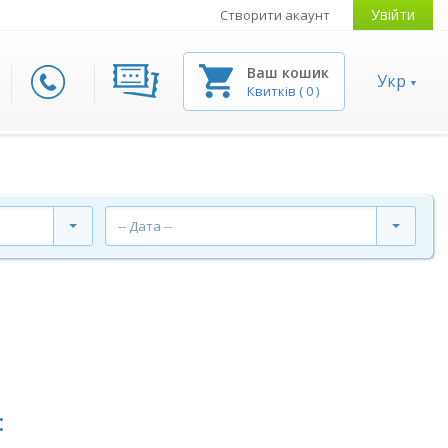
Увійти
Створити акаунт
Ваш кошик
Укр
Квитків
(
0
)
-- Дата --
: