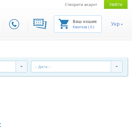
Увійти
Створити акаунт
Ваш кошик
Укр
Квитків
(
0
)
-- Дата --
: