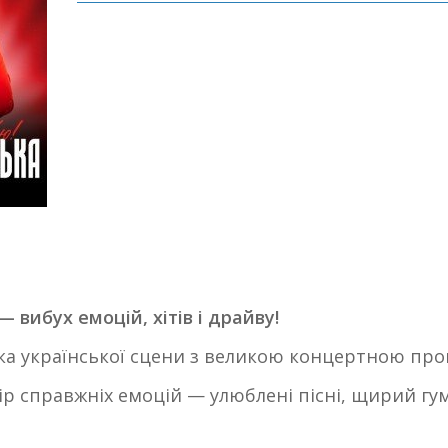
 вибух емоцій, хітів і драйву!
ка української сцени з великою концертною про
чір справжніх емоцій — улюблені пісні, щирий гу