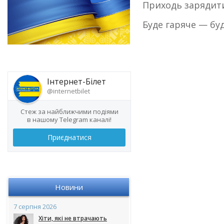
Приходь зарядити
Буде гаряче — бу
Інтернет-Білет
@internetbilet
Стеж за найближчими подіями
в нашому Telegram каналі!
Приєднатися
Новини
7 серпня 2026
Хіти, які не втрачають