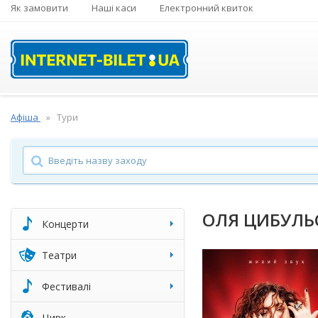
Як замовити
Наші каси
Електронний квиток
Афіша
Тури
ОЛЯ ЦИБУЛЬ
Концерти
Театри
Фестивалі
Цирк