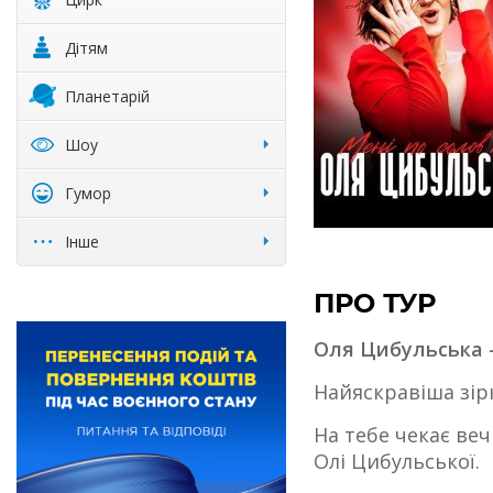
Дітям
Планетарій
Шоу
Гумор
Інше
ПРО ТУР
Оля Цибульська —
Найяскравіша зір
На тебе чекає ве
Олі Цибульської.