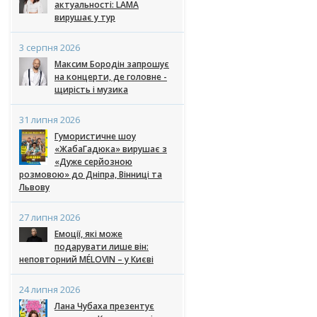
актуальності: LAMA
вирушає у тур
3 серпня 2026
Максим Бородін запрошує
на концерти, де головне -
щирість і музика
31 липня 2026
Гумористичне шоу
«ЖабаГадюка» вирушає з
«Дуже серйозною
розмовою» до Дніпра, Вінниці та
Львову
27 липня 2026
Емоції, які може
подарувати лише він:
неповторний MÉLOVIN – у Києві
24 липня 2026
Лана Чубаха презентує