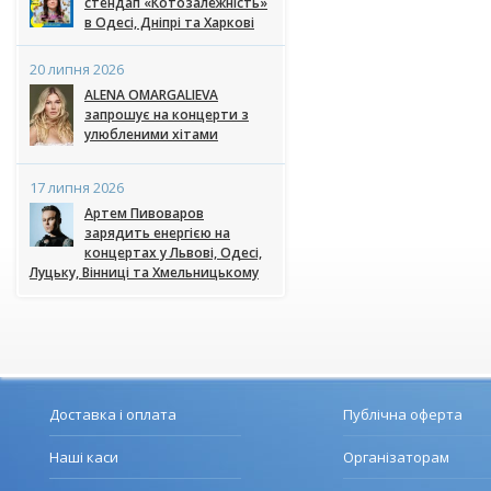
стендап «Котозалежність»
в Одесі, Дніпрі та Харкові
20 липня 2026
ALENA OMARGALIEVA
запрошує на концерти з
улюбленими хітами
17 липня 2026
Артем Пивоваров
зарядить енергією на
концертах у Львові, Одесі,
Луцьку, Вінниці та Хмельницькому
Доставка і оплата
Публічна оферта
Наші каси
Організаторам