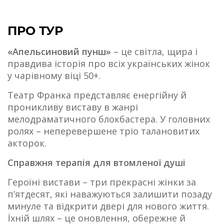
ПРО ТУР
«Апельсиновий пунш»
– це світла, щира і
правдива історія про всіх українських жінок
у чарівному віці 50+.
Театр Франка представляє енергійну й
проникливу виставу в жанрі
мелодраматичного блокбастера. У головних
ролях – неперевершене тріо талановитих
акторок.
Справжня терапія для втомленої душі
Героїні вистави – три прекрасні жінки за
п’ятдесят, які наважуються залишити позаду
минуле та відкрити двері для нового життя.
Їхній шлях – це оновлення, обережне й