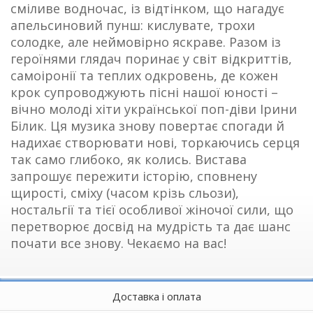
сміливе водночас, із відтінком, що нагадує
апельсиновий пунш: кислувате, трохи
солодке, але неймовірно яскраве. Разом із
героїнями глядач поринає у світ відкриттів,
самоіронії та теплих одкровень, де кожен
крок супроводжують пісні нашої юності –
вічно молоді хіти української поп-діви Ірини
Білик. Ця музика знову повертає спогади й
надихає створювати нові, торкаючись серця
так само глибоко, як колись. Вистава
запрошує пережити історію, сповнену
щирості, сміху (часом крізь сльози),
ностальгії та тієї особливої жіночої сили, що
перетворює досвід на мудрість та дає шанс
почати все знову. Чекаємо на вас!
Доставка і оплата