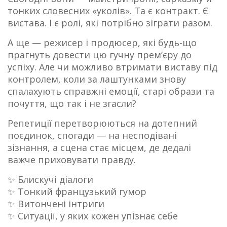
тонких словесних «уколів». Та є контракт. Є
вистава. І є ролі, які потрібно зіграти разом.
А ще — режисер і продюсер, які будь-що
прагнуть довести цю гучну прем’єру до
успіху. Але чи можливо втримати виставу під
контролем, коли за лаштунками знову
спалахують справжні емоції, старі образи та
почуття, що так і не згасли?
Репетиції перетворюються на дотепний
поєдинок, спогади — на несподівані
зізнання, а сцена стає місцем, де дедалі
важче приховувати правду.
✨ Блискучі діалоги
✨ Тонкий французький гумор
✨ Витончені інтриги
✨ Ситуації, у яких кожен упізнає себе