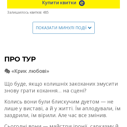
Купити квитки
Залишилось квитків: 485
ПОКАЗАТИ МИНУЛІ ПОДІЇ
ПРО ТУР
🎭 «Крик любові»
Що буде, якщо колишніх закоханих змусити
знову грати кохання… на сцені?
Колись вони були блискучим дуетом — не
лише у виставі, а й у житті. Їм аплодували, їм
заздрили, їм вірили. Але час все змінив.
Сьогодні вони — майстри іронії, сарказму й