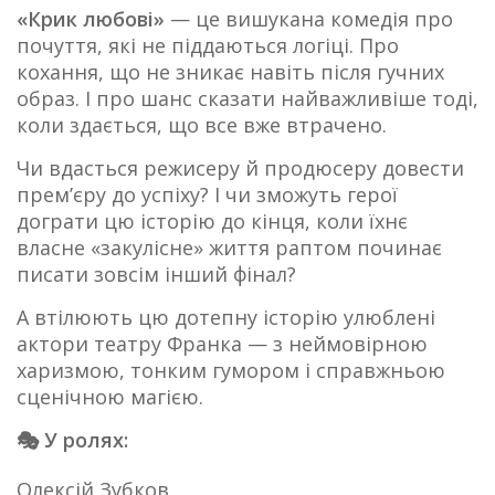
«Крик любові»
— це вишукана комедія про
почуття, які не піддаються логіці. Про
кохання, що не зникає навіть після гучних
образ. І про шанс сказати найважливіше тоді,
коли здається, що все вже втрачено.
Чи вдасться режисеру й продюсеру довести
прем’єру до успіху? І чи зможуть герої
дограти цю історію до кінця, коли їхнє
власне «закулісне» життя раптом починає
писати зовсім інший фінал?
А втілюють цю дотепну історію улюблені
актори театру Франка — з неймовірною
харизмою, тонким гумором і справжньою
сценічною магією.
🎭 У ролях:
Олексій Зубков