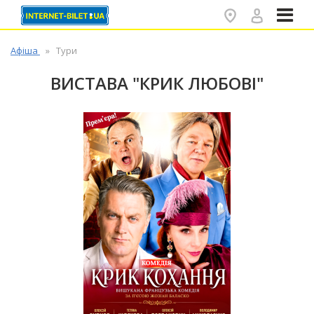
✕
Афіша
Тури
ВИСТАВА "КРИК ЛЮБОВІ"