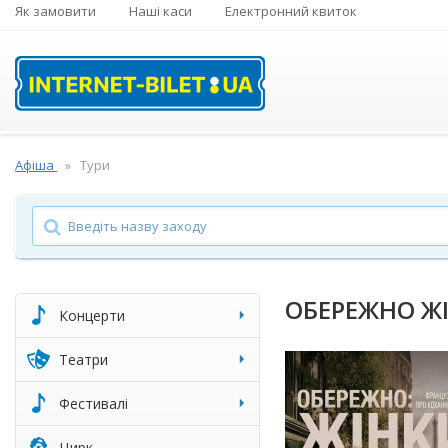
Як замовити
Наші каси
Електронний квиток
Афіша
Тури
ОБЕРЕЖНО Ж
Концерти
Театри
Фестивалі
Цирк