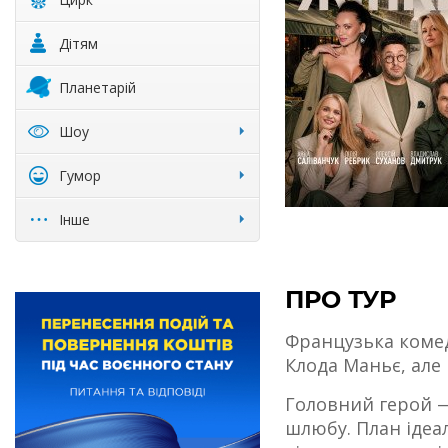
Дітям
Планетарій
Шоу
Гумор
Інше
ПРО ТУР
Французька комед
Клода Маньє, але 
Головний герой —
шлюбу. План ідеал