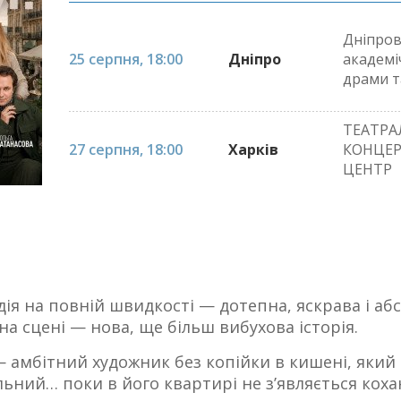
Дніпро
25 серпня, 18:00
Дніпро
академі
драми т
ТЕАТРА
27 серпня, 18:00
Харків
КОНЦЕ
ЦЕНТР
ія на повній швидкості — дотепна, яскрава і аб
на сцені — нова, ще більш вибухова історія.
 амбітний художник без копійки в кишені, який 
ьний… поки в його квартирі не з’являється коха