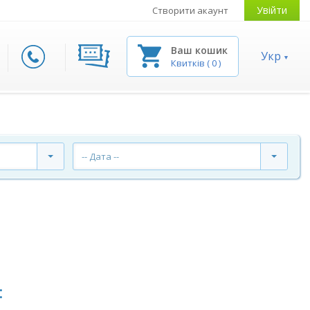
Увійти
Створити акаунт
Ваш кошик
Укр
Квитків
(
0
)
-- Дата --
: