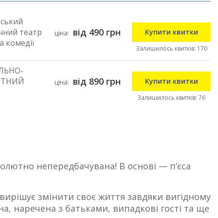
вський
від 490 грн
чний театр
Купити квитки
ціна:
а комедії
Залишилось квитків: 170
ЛЬНО-
від 890 грн
РТНИЙ
Купити квитки
ціна:
Залишилось квитків: 76
солютно непередбачувана! В основі — п’єса
вирішує змінити своє життя завдяки вигідному
на, наречена з батьками, випадкові гості та ще