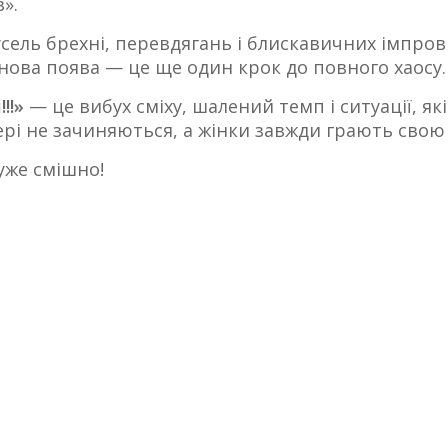
».
сель брехні, перевдягань і блискавичних імпров
 нова поява — це ще один крок до повного хаосу.
!!!»
— це вибух сміху, шалений темп і ситуації, як
ері не зачиняються, а жінки завжди грають свою 
уже смішно!