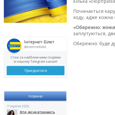
кілька «сюрпризів
Починається кару
ходу, адже кожна
«Обережно: жінки
заплутуються, дв
Інтернет-Білет
Обережно: буде д
@internetbilet
Стеж за найближчими подіями
в нашому Telegram каналі!
Приєднатися
Новини
7 серпня 2026
Хіти, які не втрачають