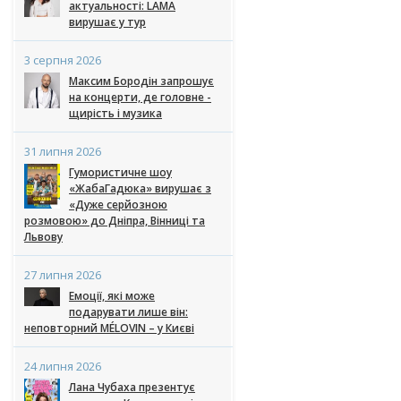
актуальності: LAMA
вирушає у тур
3 серпня 2026
Максим Бородін запрошує
на концерти, де головне -
щирість і музика
31 липня 2026
Гумористичне шоу
«ЖабаГадюка» вирушає з
«Дуже серйозною
розмовою» до Дніпра, Вінниці та
Львову
27 липня 2026
Емоції, які може
подарувати лише він:
неповторний MÉLOVIN – у Києві
24 липня 2026
Лана Чубаха презентує