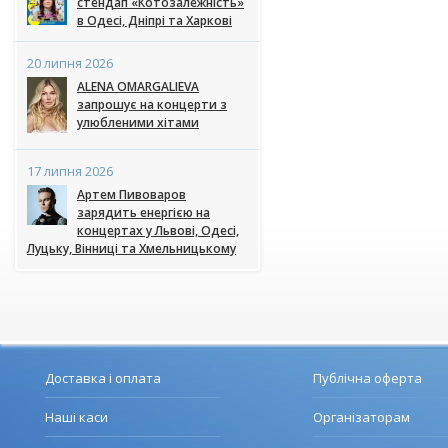
стендап «Котозалежність»
в Одесі, Дніпрі та Харкові
20 липня 2026
ALENA OMARGALIEVA
запрошує на концерти з
улюбленими хітами
17 липня 2026
Артем Пивоваров
зарядить енергією на
концертах у Львові, Одесі,
Луцьку, Вінниці та Хмельницькому
Доставка і оплата
Публічна оферта
Наші каси
Організаторам