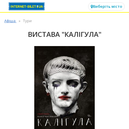
✕
Виберіть місто
Афіша
Тури
ВИСТАВА "КАЛІГУЛА"