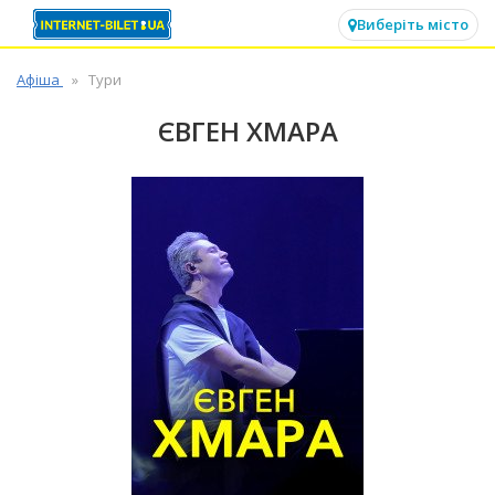
✕
Виберіть місто
Афіша
Тури
ЄВГЕН ХМАРА