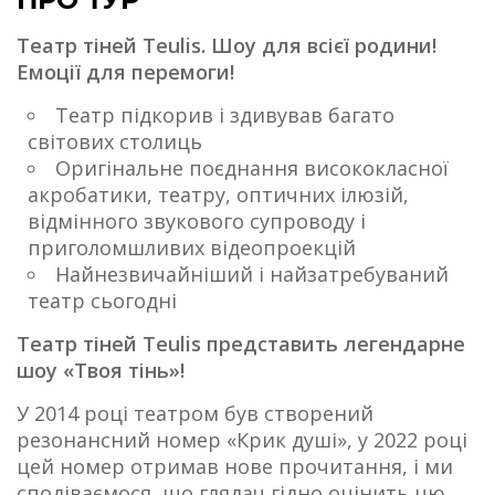
Театр тіней Teulis. Шоу для всієї родини!
Емоції для перемоги!
Театр підкорив і здивував багато
світових столиць
Оригінальне поєднання висококласної
акробатики, театру, оптичних ілюзій,
відмінного звукового супроводу і
приголомшливих відеопроекцій
Найнезвичайніший і найзатребуваний
театр сьогодні
Театр тіней Teulis представить легендарне
шоу «Твоя тінь»!
У 2014 році театром був створений
резонансний номер «Крик душі», у 2022 році
цей номер отримав нове прочитання, і ми
сподіваємося, що глядач гідно оцінить цю