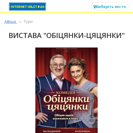
✕
Виберіть місто
Афіша
Тури
ВИСТАВА "ОБІЦЯНКИ-ЦЯЦЯНКИ"