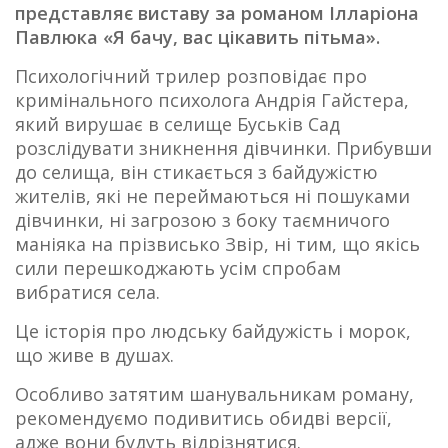
представляє виставу за романом Ілларіона
Павлюка «Я бачу, вас цікавить пітьма».
Психологічний трилер розповідає про
кримінального психолога Андрія Гайстера,
який вирушає в селище Буськів Сад
розслідувати зникнення дівчинки. Прибувши
до селища, він стикається з байдужістю
жителів, які не переймаються ні пошуками
дівчинки, ні загрозою з боку таємничого
маніяка на прізвисько Звір, ні тим, що якісь
сили перешкоджають усім спробам
вибратися села.
Це історія про людську байдужість і морок,
що живе в душах.
Особливо затятим шанувальникам роману,
рекомендуємо подивитись обидві версії,
адже вони будуть відрізнятися.