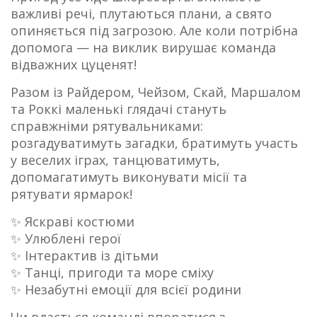
важливі речі, плутаються плани, а свято
опиняється під загрозою. Але коли потрібна
допомога — на виклик вирушає команда
відважних цуценят!
Разом із Райдером, Чейзом, Скай, Маршалом
та Роккі маленькі глядачі стануть
справжніми рятувальниками:
розгадуватимуть загадки, братимуть участь
у веселих іграх, танцюватимуть,
допомагатимуть виконувати місії та
рятувати ярмарок!
✨ Яскраві костюми
✨ Улюблені герої
✨ Інтерактив із дітьми
✨ Танці, пригоди та море сміху
✨ Незабутні емоції для всієї родини