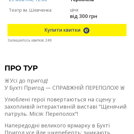
Театр ім. Шевченка
ціна:
від 300 грн
Купити квитки
Залишилось квитків: 249
ПРО ТУР
🚨Усі до пригод!
У Бухті Пригод — СПРАВЖНІЙ ПЕРЕПОЛОХ! 🚨
Улюблені герої повертаються на сцену у
захопливій інтерактивній виставі "Щенячий
патруль. Місія: Переполох"!
Напередодні великого ярмарку в Бухті
Пригод усе йде шкереберть: зникають