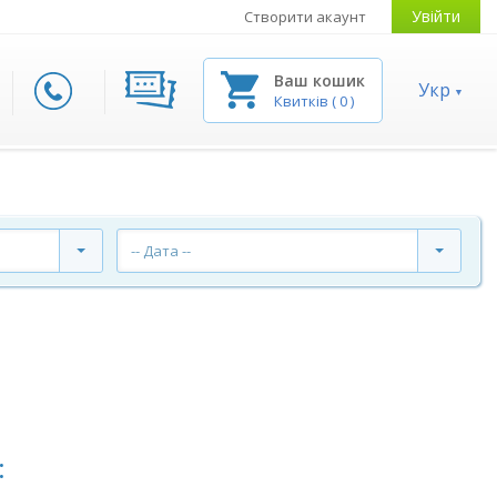
Увійти
Створити акаунт
Ваш кошик
Укр
Квитків
(
0
)
-- Дата --
: