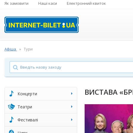
Як замовити
Наші каси
Електронний квиток
Афіша
Тури
ВИСТАВА «Б
Концерти
Театри
Фестивалі
Цирк