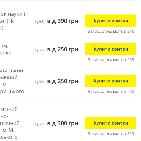
ок науки і
від 390 грн
ки (ПК
Купити квитки
ціна:
»)
Залишилось квитків: 210
 ім.
від 250 грн
Купити квитки
ціна:
енка
Залишилось квитків: 255
ьницький
мічний
від 250 грн
Купити квитки
ціна:
ім.
арицького
Залишилось квитків: 425
емічний
но-
від 300 грн
атичний
Купити квитки
ціна:
ім. М.
Залишилось квитків: 313
вського