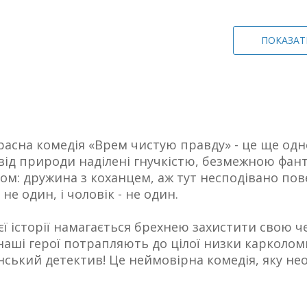
ПОКАЗАТ
расна комедія «Врем чистую правду» - це ще одн
від природи наділені гнучкістю, безмежною фанта
м: дружина з коханцем, аж тут несподівано повер
не один, і чоловік - не один.
цієї історії намагається брехнею захистити свою
 наші герої потрапляють до цілої низки карколом
ський детектив! Це неймовірна комедія, яку необ