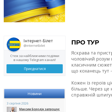
Інтернет-Білет
ПРО ТУР
@internetbilet
Яскрава та прист
Стеж за найближчими подіями
чоловічий розум 
в нашому Telegram каналі!
класичним сюжето
Приєднатися
що коханець тут - 
Кожен із героїв 
більше. Через це
Новини
справжній шпигун
3 серпня 2026
Максим Бородін запрошує