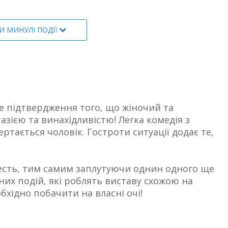
И МИНУЛІ ПОДІЇ
е підтвердження того, що жіночий та
зією та винахідливістю! Легка комедія з
тається чоловік. Гостроти ситуації додає те,
 честь, тим самим заплутуючи однин одного ще
них подій, які роблять виставу схожою на
хідно побачити на власні очі!