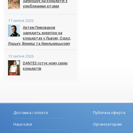
запрошує на концерти з
улюбленими хітами
17 липня 2026
Артем Пивоваров
зарядить енергією на
концертах у Львові, Одесі,
Луцьку, Вінниці та Хмельницькому
13 липня 2026
DANTES готує нову серію
концертів
Доставка і оплата
Публічна оферта
Наші каси
Організаторам