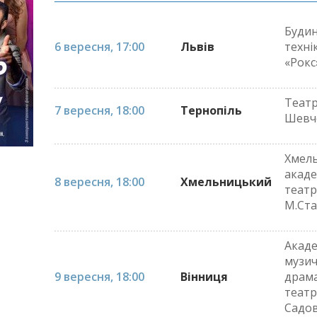
Будин
6 вересня, 17:00
Львів
техні
«Рокс
Театр
7 вересня, 18:00
Тернопіль
Шевч
Хмел
акаде
8 вересня, 18:00
Хмельницький
театр 
М.Ст
Акад
музич
9 вересня, 18:00
Вінниця
драм
театр 
Садо