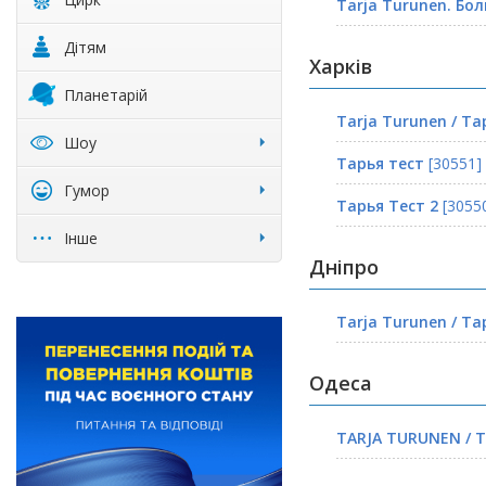
Tarja Turunen. Бо
Дітям
Харків
Планетарій
Tarja Turunen / Та
Шоу
Тарья тест
[30551]
Гумор
Тарья Тест 2
[30550
Інше
Дніпро
Tarja Turunen / Та
Одеса
TARJA TURUNEN / 