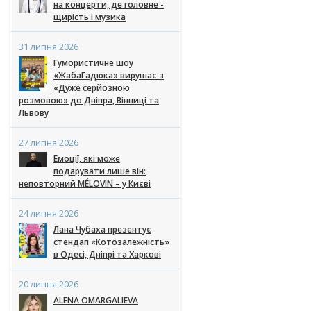
на концерти, де головне -
щирість і музика
31 липня 2026
Гумористичне шоу
«ЖабаГадюка» вирушає з
«Дуже серйозною
розмовою» до Дніпра, Вінниці та
Львову
27 липня 2026
Емоції, які може
подарувати лише він:
неповторний MÉLOVIN – у Києві
24 липня 2026
Лана Чубаха презентує
стендап «Котозалежність»
в Одесі, Дніпрі та Харкові
20 липня 2026
ALENA OMARGALIEVA