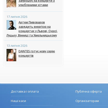
запрошує на концерти з
улюбленими хітами
17 липня 2026
Артем Пивоваров
зарядить енергією на
концертах у Львові, Одесі,
Луцьку, Вінниці та Хмельницькому
13 липня 2026
DANTES готує нову серію
концертів
Доставка і оплата
Публічна оферта
Наші каси
Організаторам