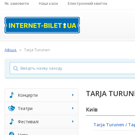
Як замовити
Наші каси
Електронний квиток
Афіша
Tarja Turunen
TARJA TURUN
Концерти
Театри
Київ
Фестивалі
Tarja Turunen / Та
Цирк