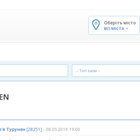
Оберіть місто
✕
ВСІ МІСТА
-- Топ зали --
EN
р'я Турунен
[28251] -
08.05.2019 19:00