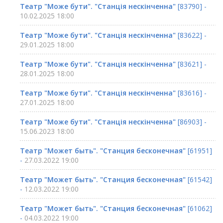
Театр "Може бути". "Станція нескінченна"
[83790] -
10.02.2025 18:00
Театр "Може бути". "Станція нескінченна"
[83622] -
29.01.2025 18:00
Театр "Може бути". "Станція нескінченна"
[83621] -
28.01.2025 18:00
Театр "Може бути". "Станція нескінченна"
[83616] -
27.01.2025 18:00
Театр "Може бути". "Станція нескінченна"
[86903] -
15.06.2023 18:00
Театр "Может быть". "Станция бесконечная"
[61951]
-
27.03.2022 19:00
Театр "Может быть". "Станция бесконечная"
[61542]
-
12.03.2022 19:00
Театр "Может быть". "Станция бесконечная"
[61062]
-
04.03.2022 19:00