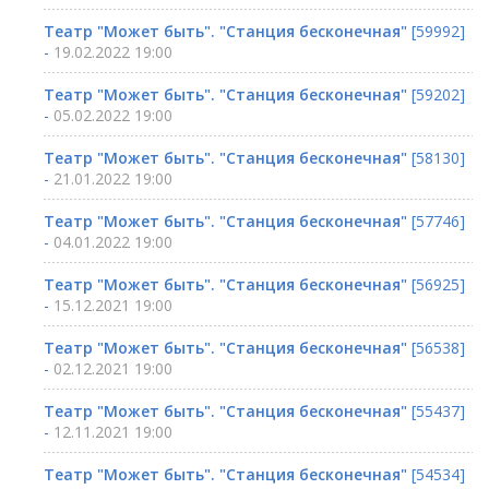
Театр "Может быть". "Станция бесконечная"
[59992]
-
19.02.2022 19:00
Театр "Может быть". "Станция бесконечная"
[59202]
-
05.02.2022 19:00
Театр "Может быть". "Станция бесконечная"
[58130]
-
21.01.2022 19:00
Театр "Может быть". "Станция бесконечная"
[57746]
-
04.01.2022 19:00
Театр "Может быть". "Станция бесконечная"
[56925]
-
15.12.2021 19:00
Театр "Может быть". "Станция бесконечная"
[56538]
-
02.12.2021 19:00
Театр "Может быть". "Станция бесконечная"
[55437]
-
12.11.2021 19:00
Театр "Может быть". "Станция бесконечная"
[54534]