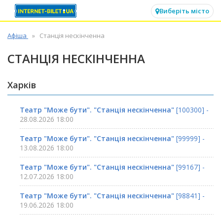
✕
Виберіть місто
Афіша
Станція нескінченна
СТАНЦІЯ НЕСКІНЧЕННА
Харків
Театр "Може бути". "Станція нескінченна"
[100300] -
28.08.2026 18:00
Театр "Може бути". "Станція нескінченна"
[99999] -
13.08.2026 18:00
Театр "Може бути". "Станція нескінченна"
[99167] -
12.07.2026 18:00
Театр "Може бути". "Станція нескінченна"
[98841] -
19.06.2026 18:00