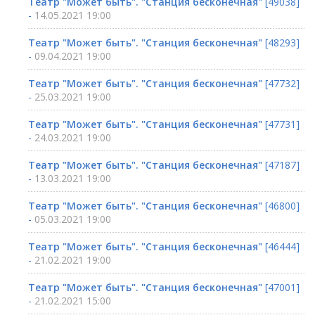
Театр "Может быть". "Станция бесконечная"
[49038]
-
14.05.2021 19:00
Театр "Может быть". "Станция бесконечная"
[48293]
-
09.04.2021 19:00
Театр "Может быть". "Станция бесконечная"
[47732]
-
25.03.2021 19:00
Театр "Может быть". "Станция бесконечная"
[47731]
-
24.03.2021 19:00
Театр "Может быть". "Станция бесконечная"
[47187]
-
13.03.2021 19:00
Театр "Может быть". "Станция бесконечная"
[46800]
-
05.03.2021 19:00
Театр "Может быть". "Станция бесконечная"
[46444]
-
21.02.2021 19:00
Театр "Может быть". "Станция бесконечная"
[47001]
-
21.02.2021 15:00