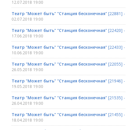
12.07.2018 19:00
Театр "Может быть" "Станция бесконечная"
[22881] -
02.07.2018 19:00
Театр "Может быть" "Станция бесконечная"
[22420] -
17.06.2018 19:00
Театр "Может быть" "Станция бесконечная"
[22433] -
10.06.2018 19:00
Театр "Может быть" "Станция бесконечная"
[22055] -
26.05.2018 19:00
Театр "Может быть" "Станция бесконечная"
[21946] -
19.05.2018 19:00
Театр "Может быть" "Станция бесконечная"
[21535] -
26.04.2018 19:00
Театр "Может быть" "Станция бесконечная"
[21455] -
18.04.2018 19:00