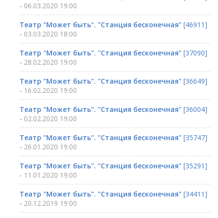
-
06.03.2020 19:00
Театр "Может быть". "Станция бесконечная"
[46911]
-
03.03.2020 18:00
Театр "Может быть". "Станция бесконечная"
[37090]
-
28.02.2020 19:00
Театр "Может быть". "Станция бесконечная"
[36649]
-
16.02.2020 19:00
Театр "Может быть". "Станция бесконечная"
[36004]
-
02.02.2020 19:00
Театр "Может быть". "Станция бесконечная"
[35747]
-
26.01.2020 19:00
Театр "Может быть". "Станция бесконечная"
[35291]
-
11.01.2020 19:00
Театр "Может быть". "Станция бесконечная"
[34411]
-
20.12.2019 19:00