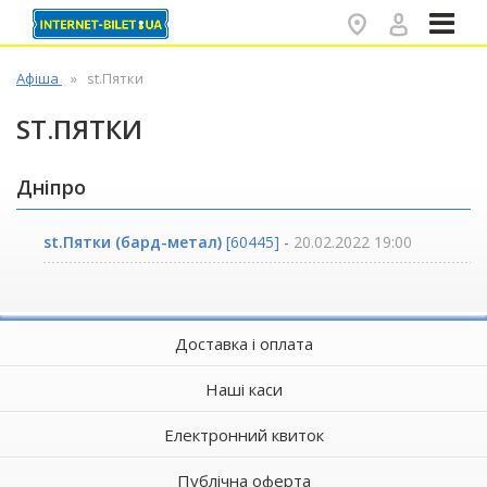
✕
Афіша
st.Пятки
ST.ПЯТКИ
Дніпро
st.Пятки (бард-метал)
[60445] -
20.02.2022 19:00
Доставка і оплата
Наші каси
Електронний квиток
Публічна оферта