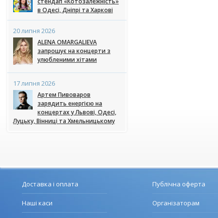
стендап «Котозалежність»
в Одесі, Дніпрі та Харкові
20 липня 2026
ALENA OMARGALIEVA
запрошує на концерти з
улюбленими хітами
17 липня 2026
Артем Пивоваров
зарядить енергією на
концертах у Львові, Одесі,
Луцьку, Вінниці та Хмельницькому
Доставка і оплата
Публічна оферта
Наші каси
Організаторам