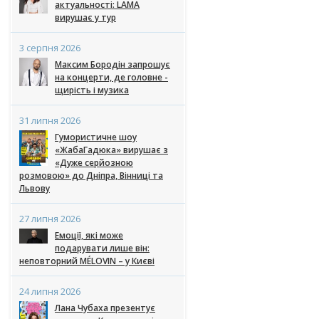
актуальності: LAMA
вирушає у тур
3 серпня 2026
Максим Бородін запрошує
на концерти, де головне -
щирість і музика
31 липня 2026
Гумористичне шоу
«ЖабаГадюка» вирушає з
«Дуже серйозною
розмовою» до Дніпра, Вінниці та
Львову
27 липня 2026
Емоції, які може
подарувати лише він:
неповторний MÉLOVIN – у Києві
24 липня 2026
Лана Чубаха презентує