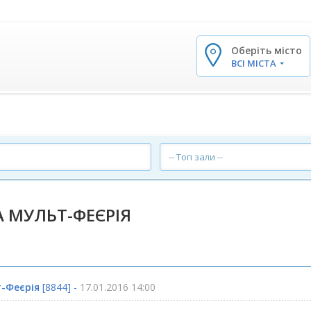
Оберіть місто
✕
ВСІ МІСТА
-- Топ зали --
 МУЛЬТ-ФЕЄРІЯ
-Феєрія
[8844] -
17.01.2016 14:00