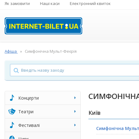
Як замовити
Наші каси
Електронний квиток
Афіша
Симфонічна Мульт-Феєрія
СИМФОНІЧНА
Концерти
Театри
Київ
Фестивалі
Симфонічна Мульт
Цирк