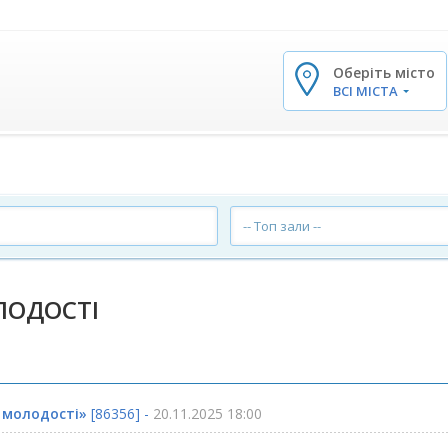
Оберіть місто
✕
ВСІ МІСТА
-- Топ зали --
ОЛОДОСТІ
ї молодості»
[86356] -
20.11.2025 18:00