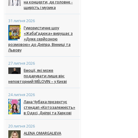
на концерти, де головне -
щирість і музика
31 липня 2026
Гумористичне шоу
«ЖабаГадюка» вирушає з
«Дуже серйозною
розмовою» до Дніпра, Вінниці та
Львову
27 липня 2026
Емоції, які може
подарувати лише він:
неповторний MÉLOVIN – у Києві
24 липня 2026
Лана Чубаха презентує
стендап «Котозалежність»
в Одесі, Дніпрі та Харкові
20 липня 2026
ALENA OMARGALIEVA