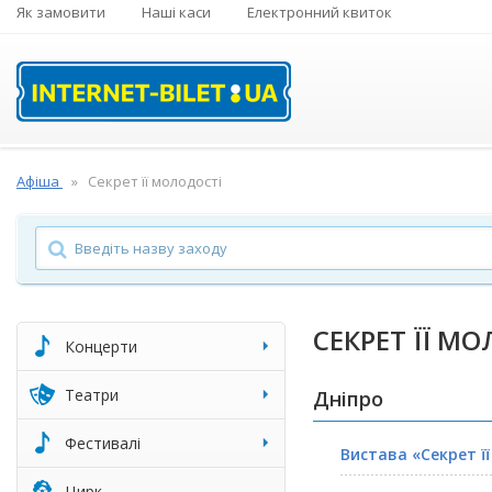
Як замовити
Наші каси
Електронний квиток
Афіша
Секрет її молодості
СЕКРЕТ ЇЇ М
Концерти
Театри
Дніпро
Фестивалі
Вистава «Секрет ї
Цирк