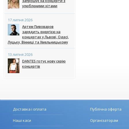
запрошує на концерти з
улюбленими хітами
17 липня 2026
Артем Пивоваров
зарядить енергією на
концертах у Львові, Одесі,
Луцьку, Вінниці та Хмельницькому
13 липня 2026
DANTES готує нову серію
концертів
Доставка і оплата
Публічна оферта
Наші каси
Організаторам