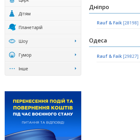
Дніпро
Дітям
Rauf & Faik
[28198]
Планетарій
Одеса
Шоу
Гумор
Rauf & Faik
[29827]
Інше