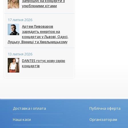
запрошує на концерти з
улюбленими хітами
17 липня 2026
Артем Пивоваров
зарядить енергією на
концертах у Львові, Одесі,
Луцьку, Вінниці та Хмельницькому
13 липня 2026
DANTES готує нову серію
концертів
Доставка і оплата
Публічна оферта
Наші каси
Організаторам