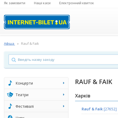
Як замовити
Наші каси
Електронний квиток
Афіша
Rauf & Faik
RAUF & FAIK
Концерти
Театри
Харків
Фестивалі
Rauf & Faik
[27652]
Цирк