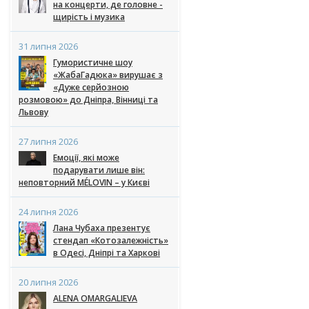
на концерти, де головне -
щирість і музика
31 липня 2026
Гумористичне шоу
«ЖабаГадюка» вирушає з
«Дуже серйозною
розмовою» до Дніпра, Вінниці та
Львову
27 липня 2026
Емоції, які може
подарувати лише він:
неповторний MÉLOVIN – у Києві
24 липня 2026
Лана Чубаха презентує
стендап «Котозалежність»
в Одесі, Дніпрі та Харкові
20 липня 2026
ALENA OMARGALIEVA