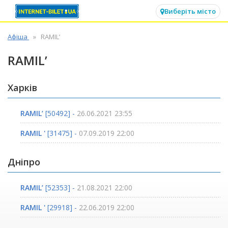
✕
Виберіть місто
Афіша
RAMIL’
RAMIL’
Харків
RAMIL’
[50492] -
26.06.2021 23:55
RAMIL '
[31475] -
07.09.2019 22:00
Дніпро
RAMIL’
[52353] -
21.08.2021 22:00
RAMIL '
[29918] -
22.06.2019 22:00